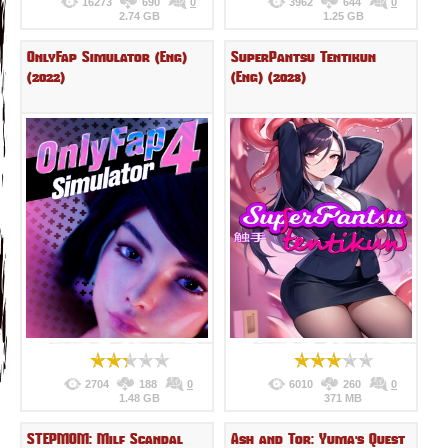
16273
690
0
3962
644
0
2.74 GB
1.25 GB
OnlyFap Simulator (Eng)
SuperPantsu Tentikun
(2022)
(Eng) (2023)
2704
188
0
6010
260
0
1.48 GB
371 MB
STEPMOM: Milf Scandal
Ash and Tor: Yuma's Quest