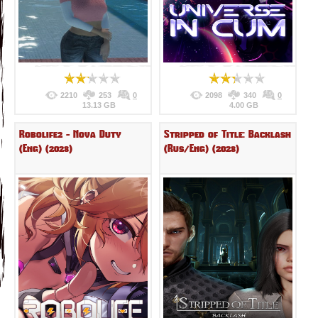
2210
253
0
2098
340
0
13.13 GB
4.00 GB
Robolife2 - Nova Duty
Stripped of Title: Backlash
(Eng) (2023)
(Rus/Eng) (2023)