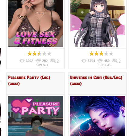
3992
292
0
3794
459
0
989 MB
1.08 GB
Pleasure Party (Eng)
Universe in Cum (Rus/Eng)
(2022)
(2023)