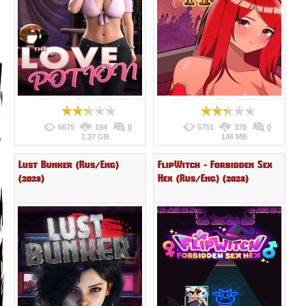
6675
194
0
5751
376
0
1.37 GB
146 MB
Lust Bunker (Rus/Eng)
FlipWitch - Forbidden Sex
(2023)
Hex (Rus/Eng) (2023)