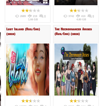
2689
219
0
3742
410
0
1.66 GB
4.80 GB
Lust Island (Rus/Eng)
The Necromancer Arises
(2023)
(Rus/Eng) (2023)