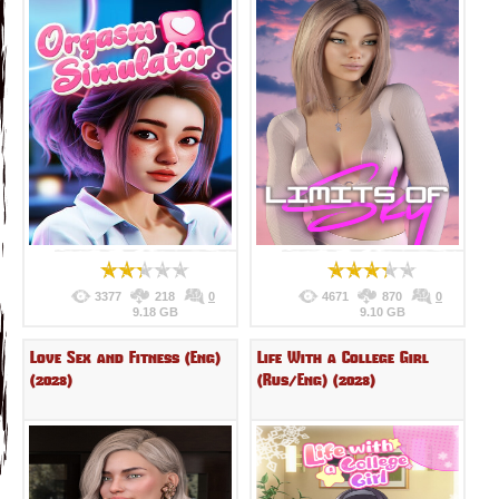
3377
218
0
4671
870
0
9.18 GB
9.10 GB
Love Sex and Fitness (Eng)
Life With a College Girl
(2023)
(Rus/Eng) (2023)