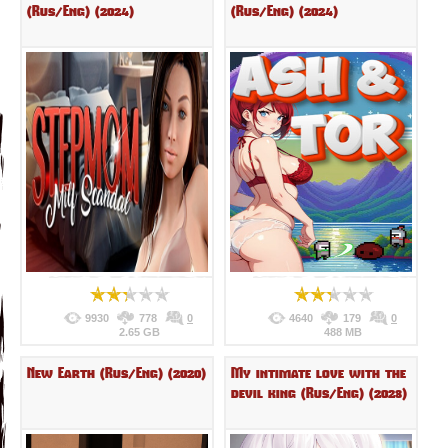
(Rus/Eng) (2024)
(Rus/Eng) (2024)
9930
778
0
4640
179
0
2.65 GB
488 MB
New Earth (Rus/Eng) (2020)
My intimate love with the
devil king (Rus/Eng) (2023)