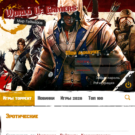
World Of Gamers
Мир Геймеров
Мой аккаунт:
Забыл пароль
Регистрация
Игры торрент
Новинки
Игры 2026
Топ 100
Эротические