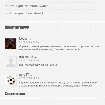
Игры для Nintendo Switch
Игры для Playstation 4
Комментарии
Levor
→
05.08.2026 06:06
Странно, почему релизер указал что есть видимо просмотрел что
нет, не хороший человек он, Спасибо что сказал !)
fr0zen142
→
05.08.2026 01:40
нет Русской озвучки, зря скачал
serg67
→
02.08.2026 17:03
Игра интересная,а снизил одну звезду за то что нет уменьшения
экрана,играешь только на полном мониторе,очень неудобно!
Спасибо за игру!!!
Статистика
glbvoyea5806
→
01.08.2026 10:03