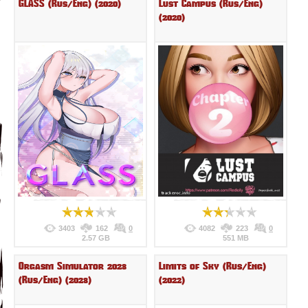
GLASS (Rus/Eng) (2020)
Lust Campus (Rus/Eng)
(2020)
3403
162
0
4082
223
0
2.57 GB
551 MB
Orgasm Simulator 2023
Limits of Sky (Rus/Eng)
(Rus/Eng) (2023)
(2022)