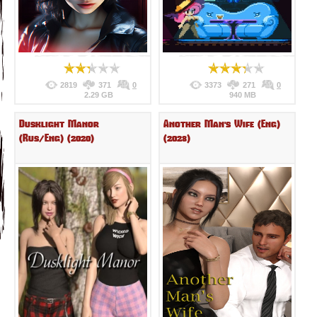
2819
371
0
3373
271
0
2.29 GB
940 MB
Dusklight Manor
Another Man's Wife (Eng)
(Rus/Eng) (2020)
(2023)