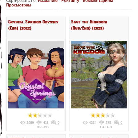
Сортировать по
:
Названию
·
Рейтингу
·
Комментариям
·
Просмотрам
Crystal Springs Odyssey
Save the Kingdom
(Eng) (2022)
(Rus/Eng) (2023)
3099
411
0
4334
375
0
965 MB
1.41 GB