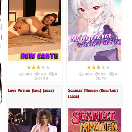
6611
532
0
4902
283
0
10.30 GB
711 MB
Love Potion (Eng) (2023)
Scarlet Maiden (Rus/Eng)
(2023)