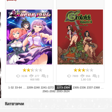
3136
277
0
7809
956
0
468 MB
1.80 GB
...
...
1-32
33-64
2209-2240
2241-2272
2273-2304
2305-2336
2337-2368
2561-2592
2593-2624
Категории