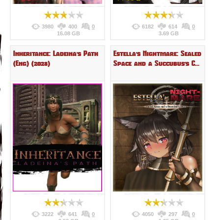
3980
400
0
6182
614
0
16.08 GB
3.69 GB
Inheritance: Ladeina's Path
Estella's Nightmare: Sealed
(Eng) (2023)
Space and a Succubus's C...
3222
641
0
4050
297
0