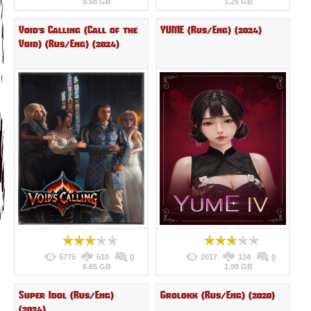
9.58 GB
1.25 GB
Void's Calling (Call of the
YUME (Rus/Eng) (2024)
Void) (Rus/Eng) (2024)
5775
510
0
2017
134
0
6.65 GB
1.99 GB
Super Idol (Rus/Eng)
Grolokk (Rus/Eng) (2020)
(2024)