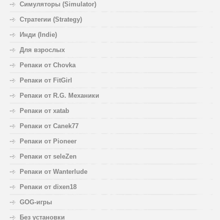
Симуляторы (Simulator)
Стратегии (Strategy)
Инди (Indie)
Для взрослых
Репаки от Chovka
Репаки от FitGirl
Репаки от R.G. Механики
Репаки от xatab
Репаки от Canek77
Репаки от Pioneer
Репаки от seleZen
Репаки от Wanterlude
Репаки от dixen18
GOG-игры
Без установки