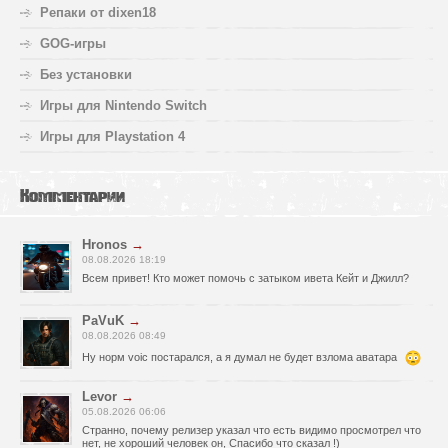
Репаки от dixen18
GOG-игры
Без установки
Игры для Nintendo Switch
Игры для Playstation 4
Комментарии
Hronos
→
08.08.2026 18:19
Всем привет! Кто может помочь с затыком ивета Кейт и Джилл?
PaVuK
→
08.08.2026 08:49
Ну норм voic постарался, а я думал не будет взлома аватара
Levor
→
05.08.2026 06:06
Странно, почему релизер указал что есть видимо просмотрел что
нет, не хороший человек он, Спасибо что сказал !)