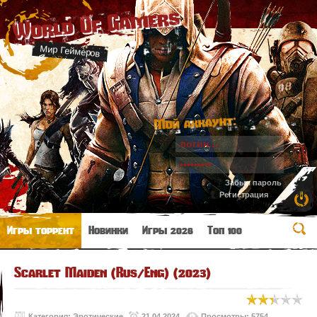
World Of Gamers
Мир Геймеров
Мой аккаунт:
Забыл пароль
Регистрация
Игры торрент
Новинки
Игры 2026
Топ 100
Scarlet Maiden (Rus/Eng) (2023)
Категория:
Эротические
21.04.2024
Просмотры: 5754