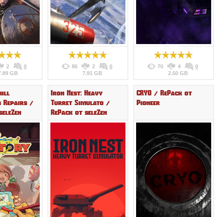
2
0
86
2
0
70
4
0
7.89 GB
7.91 GB
2.50 GB
hill
Iron Nest: Heavy
CRYO / RePack от
s Repairs /
Turret Simulato /
Pioneer
seleZen
RePack от seleZen