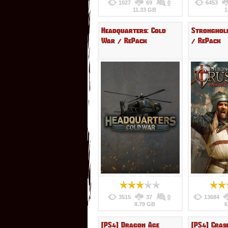
1027
69
0
6453
11.33 GB
1
Headquarters: Cold
Stronghol
War / RePack
/ RePack
3515
37
0
13684
8.79 GB
6
[PS4] Dragon Age
[PS4] Cras