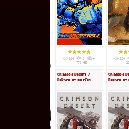
130
3
0
250
773 MB
2
Crimson Desert /
Crimson De
RePack от seleZen
Repack от 