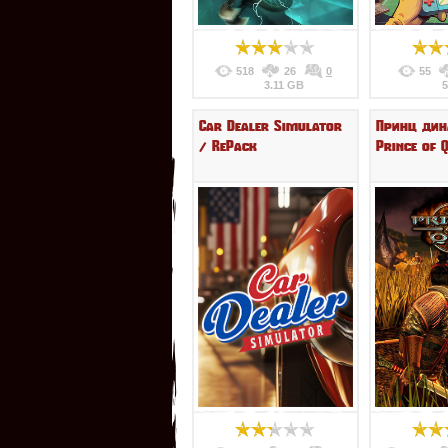
518
26
0
55
3.11 GB
Car Dealer Simulator
Принц дин
/ RePack
Prince of 