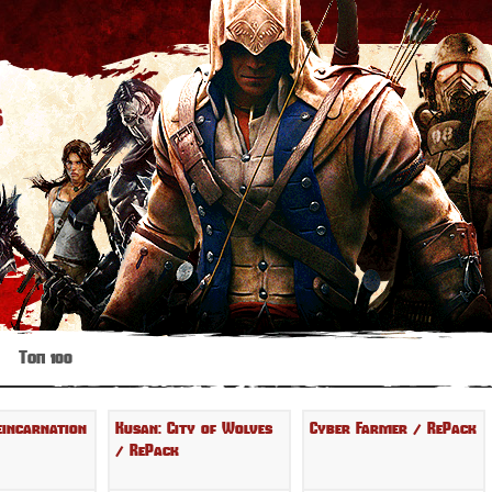
s
Топ 100
eincarnation
Kusan: City of Wolves
Cyber Farmer / RePack
/ RePack