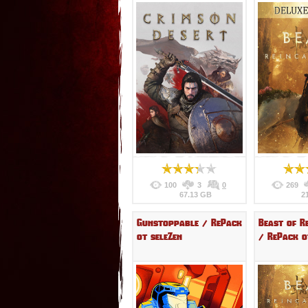
100
3
0
269
67.13 GB
2
Gunstoppable / RePack
Beast of R
от seleZen
/ RePack о