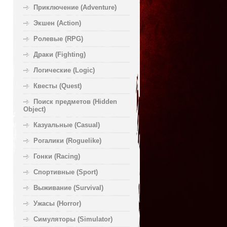
Приключение (Adventure)
Экшен (Action)
Ролевые (RPG)
Драки (Fighting)
Логические (Logic)
Квесты (Quest)
Поиск предметов (Hidden
Object)
Казуальные (Casual)
Рогалики (Roguelike)
Гонки (Racing)
Спортивные (Sport)
Выживание (Survival)
Ужасы (Horror)
Симуляторы (Simulator)