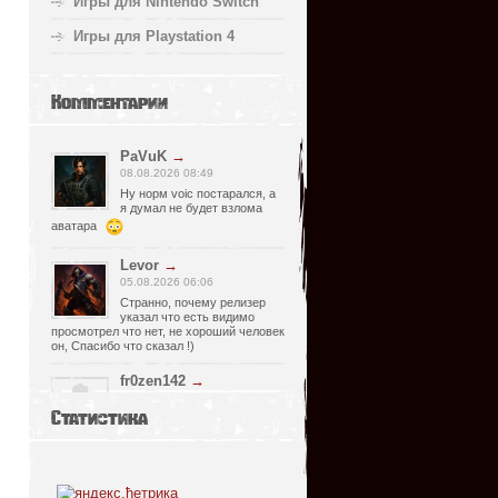
Игры для Nintendo Switch
Игры для Playstation 4
Комментарии
PaVuK
→
08.08.2026 08:49
Ну норм voic постарался, а
я думал не будет взлома
аватара
Levor
→
05.08.2026 06:06
Странно, почему релизер
указал что есть видимо
просмотрел что нет, не хороший человек
он, Спасибо что сказал !)
fr0zen142
→
05.08.2026 01:40
Статистика
нет Русской озвучки, зря
скачал
serg67
→
02.08.2026 17:03