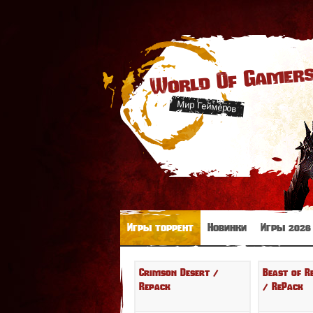
World Of Gamer
Мир Геймеров
Игры торрент
Новинки
Игры 2026
Crimson Desert /
Beast of R
Repack
/ RePack