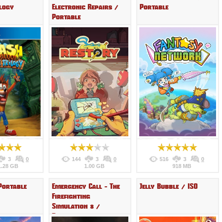
ilogy
Electronic Repairs /
Portable
Portable
3
0
144
3
0
516
3
0
1.28 GB
1.00 GB
918 MB
Portable
Emergency Call - The
Jelly Bubble / ISO
Firefighting
Simulation 3 /
Portable