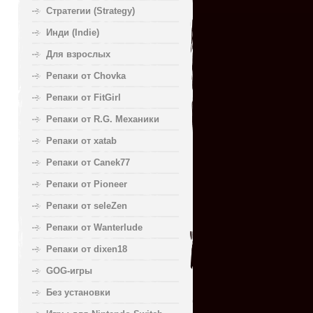
Стратегии (Strategy)
Инди (Indie)
Для взрослых
Репаки от Chovka
Репаки от FitGirl
Репаки от R.G. Механики
Репаки от xatab
Репаки от Canek77
Репаки от Pioneer
Репаки от seleZen
Репаки от Wanterlude
Репаки от dixen18
GOG-игры
Без установки