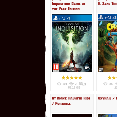
Inquisition Game of
N. Sane Tr
the Year Edition
101
2
0
209
56.18 GB
2
At Night: Haunted Ride
OxyRail / 
/ Portable