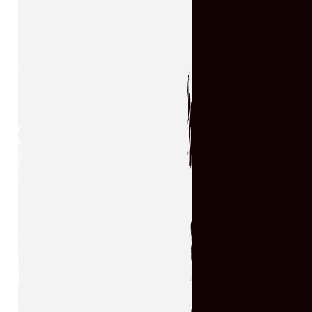
19.07.2026 16:48
Худшая игра про Черепах. (
serg67
→
15.07.2026 17:29
Отличная игрушка и как я ее
пропустил в свое
время,теперь поиграл с
удовольствием!!! Большое спасибо...
serg67
→
12.07.2026 23:52
Очень классная
игрушка,большое спасибо!!!
kogokary
→
10.07.2026 16:14
glbvoyea5806
→
10.07.2026 06:31
У кого нибудь есть чит код
на игру ?
serg67
→
09.07.2026 14:32