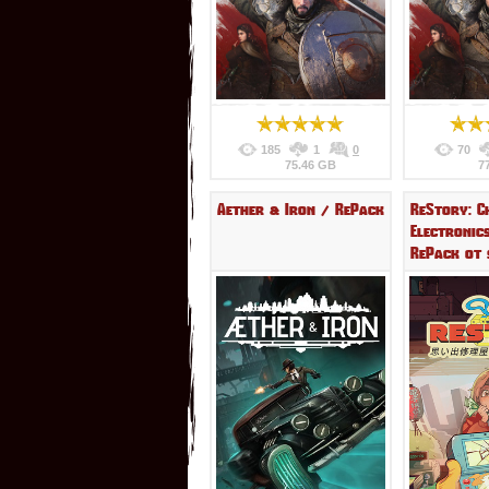
185
1
0
70
75.46 GB
7
Aether & Iron / RePack
ReStory: C
Electronic
RePack от 