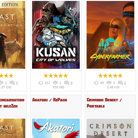
3
0
157
2
0
89
3
0
1.07 GB
930 MB
2.48 GB
eincarnation
Akatori / RePack
Crimson Desert /
т seleZen
Portable