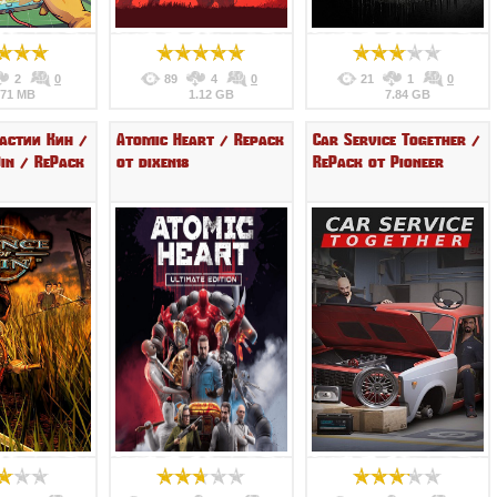
2
0
89
4
0
21
1
0
571 MB
1.12 GB
7.84 GB
астии Кин /
Atomic Heart / Repack
Car Service Together /
Qin / RePack
от dixen18
RePack от Pioneer