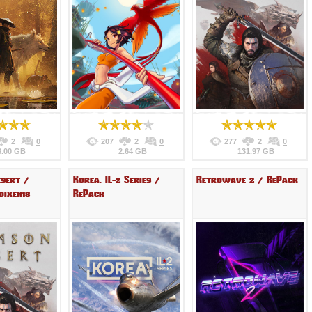
2
0
207
2
0
277
2
0
8.00 GB
2.64 GB
131.97 GB
sert /
Korea. IL-2 Series /
Retrowave 2 / RePack
dixen18
RePack