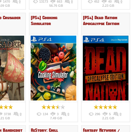
1470
0
13173
663
0
452
40
0
.09 GB
56.76 GB
2.23 GB
d Crusader
[PS4] Cooking
[PS4] Dead Nation
Simulator
Apocalypse Edition
3738
0
134
3
0
296
5
0
.21 GB
7.49 GB
2.21 GB
h Bandicoot
ReStory: Chill
Fantasy Network /