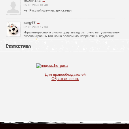
fr0zen142
→
05.08.2026 01:40
нет Русской озвучки, зря скачал
serg67
→
02.08.2026 17:03
Игра интересная,а снизил одну звезду за то что нет уменьшения
экрана,играешь только на полном мониторе,очень неудобно!
Спасибо за игру!!!
Статистика
glbvoyea5806
→
01.08.2026 10:03
Висит задание На штурм а что делать дальше не пойму всё
испробовал?
serg67
→
Для правообладателей
30.07.2026 00:43
Обратная связь
Просто шикарная игрушка! Спасибо огромное!!!
Max54
→
25.07.2026 11:53
как быть если при окончании дня игра вылитает?
serg67
→
21.07.2026 16:32
Отличная игрушка,как и вся серия,огромное спасибо!!!