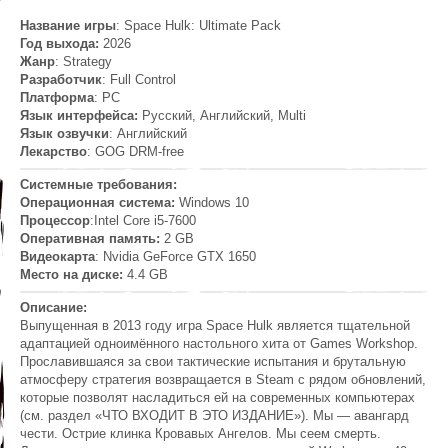
Название игры
: Space Hulk: Ultimate Pack
Год выхода:
2026
Жанр
: Strategy
Разработчик
: Full Control
Платформа
: PC
Язык интерфейса:
Русский, Английский, Multi
Язык озвучки
: Английский
Лекарство
: GOG DRM-free
Системные требования:
Операционная система:
Windows 10
Процессор
:Intel Core i5-7600
Оперативная память:
2 GB
Видеокарта
: Nvidia GeForce GTX 1650
Место на диске:
4.4 GB
Описание:
Выпущенная в 2013 году игра Space Hulk является тщательной
адаптацией одноимённого настольного хита от Games Workshop.
Прославившаяся за свои тактические испытания и брутальную
атмосферу стратегия возвращается в Steam с рядом обновлений,
которые позволят насладиться ей на современных компьютерах
(см. раздел «ЧТО ВХОДИТ В ЭТО ИЗДАНИЕ»). Мы — авангард
чести. Острие клинка Кровавых Ангелов. Мы сеем смерть.