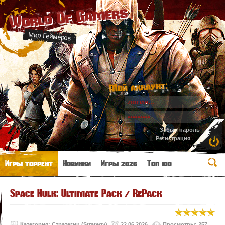
World Of Gamers
Мир Геймеров
Мой аккаунт:
Забыл пароль
Регистрация
Игры торрент
Новинки
Игры 2026
Топ 100
Space Hulk: Ultimate Pack / RePack
Категория:
Стратегии (Strategy)
22.06.2026
Просмотры: 257