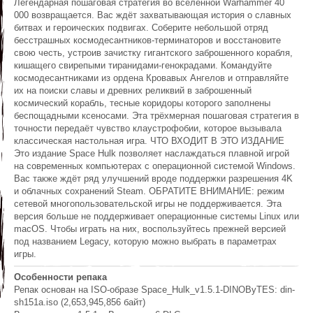
Легендарная пошаговая стратегия во вселенной Warhammer 40
000 возвращается. Вас ждёт захватывающая история о славных
битвах и героических подвигах. Соберите небольшой отряд
бесстрашных космодесантников-терминаторов и восстановите
свою честь, устроив зачистку гигантского заброшенного корабля,
кишащего свирепыми тиранидами-генокрадами. Командуйте
космодесантниками из ордена Кровавых Ангелов и отправляйте
их на поиски славы и древних реликвий в заброшенный
космический корабль, тесные коридоры которого заполнены
беспощадными ксеносами. Эта трёхмерная пошаговая стратегия в
точности передаёт чувство клаустрофобии, которое вызывала
классическая настольная игра. ЧТО ВХОДИТ В ЭТО ИЗДАНИЕ
Это издание Space Hulk позволяет наслаждаться плавной игрой
на современных компьютерах с операционной системой Windows.
Вас также ждёт ряд улучшений вроде поддержки разрешения 4K
и облачных сохранений Steam. ОБРАТИТЕ ВНИМАНИЕ: режим
сетевой многопользовательской игры не поддерживается. Эта
версия больше не поддерживает операционные системы Linux или
macOS. Чтобы играть на них, воспользуйтесь прежней версией
под названием Legacy, которую можно выбрать в параметрах
игры.
Особенности репака
Репак основан на ISO-образе Space_Hulk_v1.5.1-DINOByTES: din-
sh151a.iso (2,653,945,856 байт)