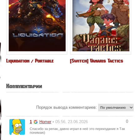
Liquidation / Portable
[Switch] Vanaris Tactics
Комментарии
Порядок вывода комментариев:
0
1
Homer
• 05:56, 23.06.2026
Спасибо за репак, давно играл в неё это переиздание я Так
понимаю)