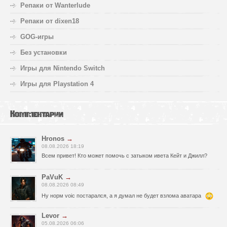
Репаки от Wanterlude
Репаки от dixen18
GOG-игры
Без установки
Игры для Nintendo Switch
Игры для Playstation 4
Комментарии
Hronos
→
08.08.2026 18:19
Всем привет! Кто может помочь с затыком ивета Кейт и Джилл?
PaVuK
→
08.08.2026 08:49
Ну норм voic постарался, а я думал не будет взлома аватара
Levor
→
05.08.2026 06:06