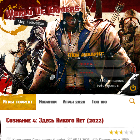
World Of Gamers
Мир Геймеров
Мой аккаунт:
Забыл пароль
Регистрация
Игры торрент
Новинки
Игры 2026
Топ 100
Сознание 4: Здесь Никого Нет (2022)
Категория:
Логические (Logic)
05.11.2023
Просмотры: 1580