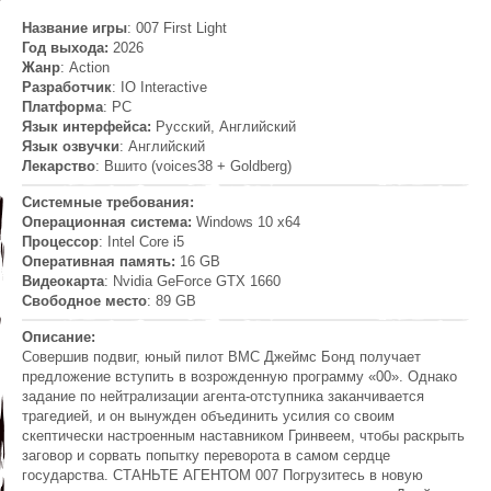
Название игры
: 007 First Light
Год выхода:
2026
Жанр
: Action
Разработчик
: IO Interactive
Платформа
: PC
Язык интерфейса:
Русский, Английский
Язык озвучки
: Английский
Лекарство
: Вшито (voices38 + Goldberg)
Системные требования:
Операционная система:
Windows 10 x64
Процессор
: Intel Core i5
Оперативная память:
16 GB
Видеокарта
: Nvidia GeForce GTX 1660
Свободное место
: 89 GB
Описание:
Совершив подвиг, юный пилот ВМС Джеймс Бонд получает
предложение вступить в возрожденную программу «00». Однако
задание по нейтрализации агента-отступника заканчивается
трагедией, и он вынужден объединить усилия со своим
скептически настроенным наставником Гринвеем, чтобы раскрыть
заговор и сорвать попытку переворота в самом сердце
государства. СТАНЬТЕ АГЕНТОМ 007 Погрузитесь в новую