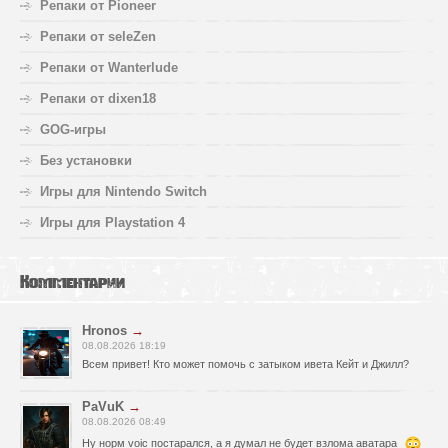
Репаки от Pioneer
Репаки от seleZen
Репаки от Wanterlude
Репаки от dixen18
GOG-игры
Без установки
Игры для Nintendo Switch
Игры для Playstation 4
Комментарии
Hronos
→
08.08.2026 18:19
Всем привет! Кто может помочь с затыком ивета Кейт и Джилл?
PaVuK
→
08.08.2026 08:49
Ну норм voic постарался, а я думал не будет взлома аватара