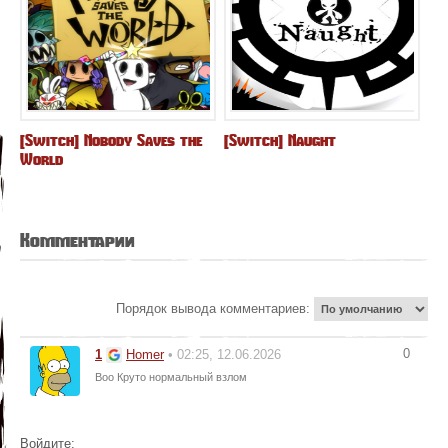
[Switch] Nobody Saves the
[Switch] Naught
World
Комментарии
Порядок вывода комментариев:
0
1
Homer
• 02:25, 12.06.2026
Воо Круто нормальный взлом
Войдите: