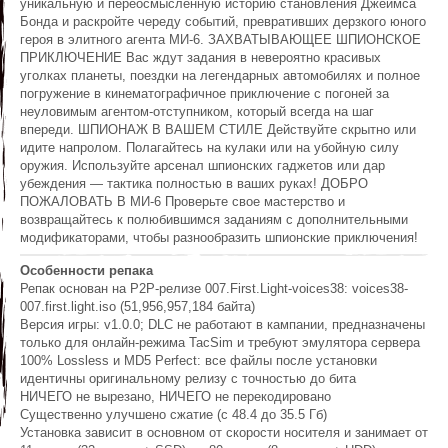
уникальную и переосмысленную историю становления Джеймса
Бонда и раскройте череду событий, превративших дерзкого юного
героя в элитного агента МИ-6. ЗАХВАТЫВАЮЩЕЕ ШПИОНСКОЕ
ПРИКЛЮЧЕНИЕ Вас ждут задания в невероятно красивых
уголках планеты, поездки на легендарных автомобилях и полное
погружение в кинематографичное приключение с погоней за
неуловимым агентом-отступником, который всегда на шаг
впереди. ШПИОНАЖ В ВАШЕМ СТИЛЕ Действуйте скрытно или
идите напролом. Полагайтесь на кулаки или на убойную силу
оружия. Используйте арсенал шпионских гаджетов или дар
убеждения — тактика полностью в ваших руках! ДОБРО
ПОЖАЛОВАТЬ В МИ-6 Проверьте свое мастерство и
возвращайтесь к полюбившимся заданиям с дополнительными
модификаторами, чтобы разнообразить шпионские приключения!
Особенности репака
Репак основан на P2P-релизе 007.First.Light-voices38: voices38-
007.first.light.iso (51,956,957,184 байта)
Версия игры: v1.0.0; DLC не работают в кампании, предназначены
только для онлайн-режима TacSim и требуют эмулятора сервера
100% Lossless и MD5 Perfect: все файлы после установки
идентичны оригинальному релизу с точностью до бита
НИЧЕГО не вырезано, НИЧЕГО не перекодировано
Существенно улучшено сжатие (с 48.4 до 35.5 Гб)
Установка зависит в основном от скорости носителя и занимает от