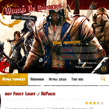
World Of Gamers
Мир Геймеров
Мой аккаунт:
Забыл пароль
Регистрация
Игры торрент
Новинки
Игры 2026
Топ 100
007 First Light / RePack
Категория:
Экшен (Action)
10.06.2026
Просмотры: 767