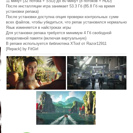
11 минут (32 потока + SSD) до 80 минут (8 потоков + HDD)
После инсталляции игра занимает 53.3 Гб (85.8 Гб на время
установки репака)
После установки доступна опция проверки контрольных сумм
всех файлов, чтобы убедиться, что репак установился нормально
Язык изменяется в найстроках игры
Для установки репака требуется минимум 4 Гб свободной
оперативной памяти (включая виртуальную)
В репаке используется библиотека XTool от Razor12911
[Repack] by FitGirl