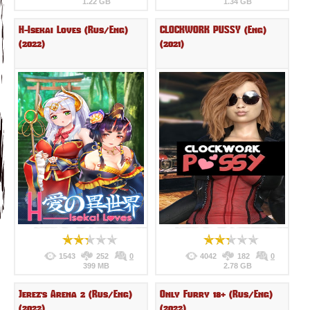
1.22 GB
1.34 GB
H-Isekai Loves (Rus/Eng)
CLOCKWORK PUSSY (Eng)
(2022)
(2021)
1543
252
0
4042
182
0
399 MB
2.78 GB
Jerez's Arena 2 (Rus/Eng)
Only Furry 18+ (Rus/Eng)
(2022)
(2022)