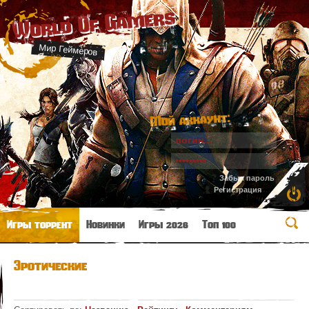
World Of Gamers
Мир Геймеров
Мой аккаунт:
Забыл пароль
Регистрация
Игры торрент
Новинки
Игры 2026
Топ 100
Эротические