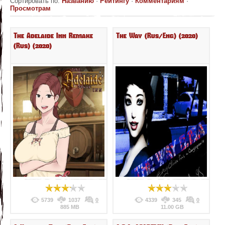
Сортировать по
:
Названию
·
Рейтингу
·
Комментариям
·
Просмотрам
The Adelaide Inn Remake
The Way (Rus/Eng) (2020)
(Rus) (2020)
5739
1037
0
4339
345
0
885 MB
11.00 GB