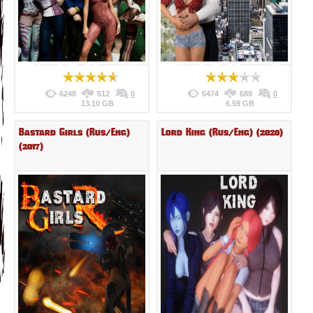
6248
512
0
6474
689
0
13.10 GB
6.59 GB
Bastard Girls (Rus/Eng)
Lord King (Rus/Eng) (2020)
(2017)