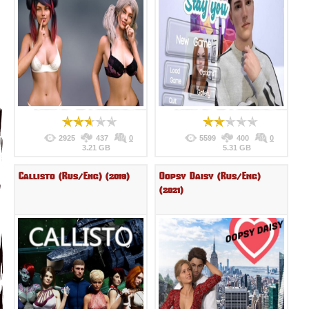
2925
437
0
5599
400
0
3.21 GB
5.31 GB
Callisto (Rus/Eng) (2019)
Oopsy Daisy (Rus/Eng)
(2021)