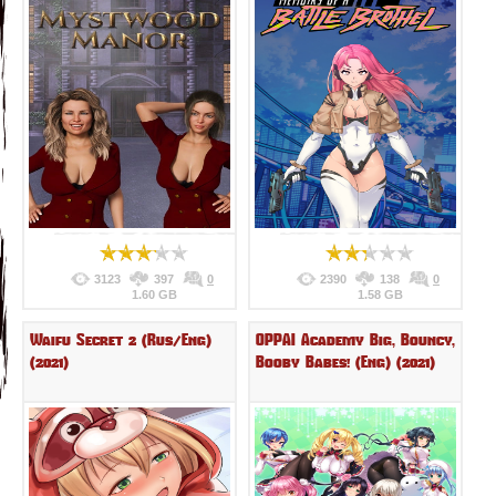
3123
397
0
2390
138
0
1.60 GB
1.58 GB
Waifu Secret 2 (Rus/Eng)
OPPAI Academy Big, Bouncy,
(2021)
Booby Babes! (Eng) (2021)