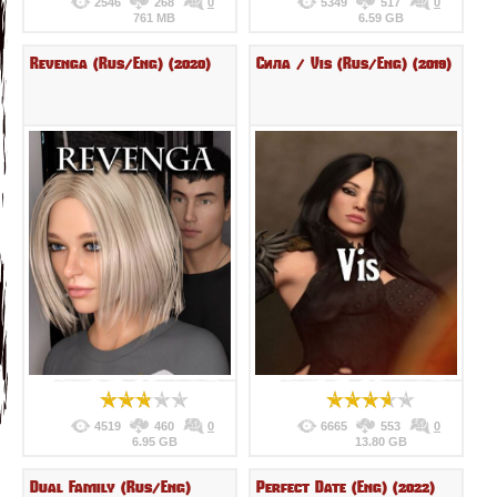
2546
268
0
5349
517
0
761 MB
6.59 GB
Revenga (Rus/Eng) (2020)
Сила / Vis (Rus/Eng) (2019)
4519
460
0
6665
553
0
6.95 GB
13.80 GB
Dual Family (Rus/Eng)
Perfect Date (Eng) (2022)