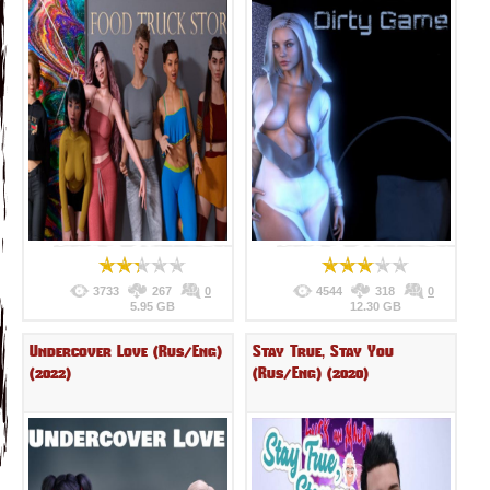
3733
267
0
4544
318
0
5.95 GB
12.30 GB
Undercover Love (Rus/Eng)
Stay True, Stay You
(2022)
(Rus/Eng) (2020)