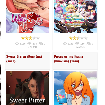
3126
208
0
2281
186
0
778 MB
3.32 GB
Sweet Bitter (Rus/Eng)
Pieces of my Heart
(2024)
(Rus/Eng) (2020)