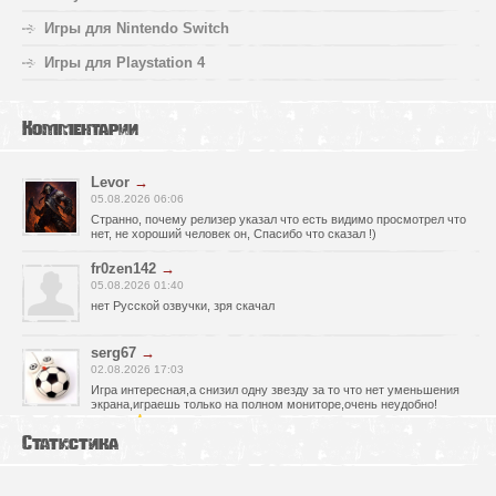
Игры для Nintendo Switch
Игры для Playstation 4
Комментарии
Levor
→
05.08.2026 06:06
Странно, почему релизер указал что есть видимо просмотрел что
нет, не хороший человек он, Спасибо что сказал !)
fr0zen142
→
05.08.2026 01:40
нет Русской озвучки, зря скачал
serg67
→
02.08.2026 17:03
Игра интересная,а снизил одну звезду за то что нет уменьшения
экрана,играешь только на полном мониторе,очень неудобно!
Спасибо за игру!!!
Статистика
glbvoyea5806
→
01.08.2026 10:03