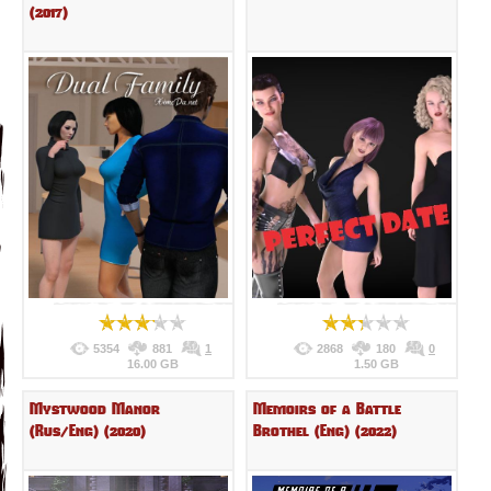
(2017)
5354
881
1
2868
180
0
16.00 GB
1.50 GB
Mystwood Manor
Memoirs of a Battle
(Rus/Eng) (2020)
Brothel (Eng) (2022)