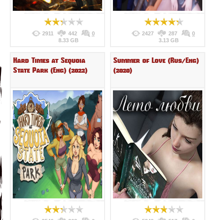
2911
442
0
2427
287
0
8.33 GB
3.13 GB
Hard Times at Sequoia
Summer of Love (Rus/Eng)
State Park (Eng) (2022)
(2020)