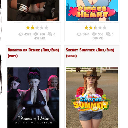
4399
286
0
3644
306
0
432 MB
886 MB
Dreams of Desire (Rus/Eng)
Secret Summer (Rus/Eng)
(2017)
(2020)