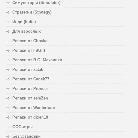
Симуляторы (Simulator)
Стратегии (Strategy)
Инди (Indie)
Для взрослых
Репаки от Chovka
Репаки от FitGirl
Репаки от R.G. Механики
Репаки от xatab
Репаки от Canek77
Репаки от Pioneer
Репаки от seleZen
Репаки от Wanterlude
Репаки от dixen18
GOG-игры
Без установки