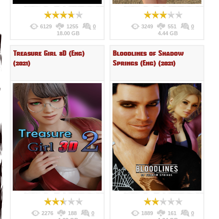
6129
1255
0
3249
551
0
18.00 GB
4.44 GB
Treasure Girl 3D (Eng)
Bloodlines of Shadow
(2021)
Springs (Eng) (2021)
2276
188
0
1889
161
0