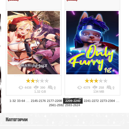
4438
390
0
4379
258
0
1.32 GB
134 MB
...
...
1-32
33-64
2145-2176
2177-2208
2209-2240
2241-2272
2273-2304
2561-2592
2593-2624
Категории