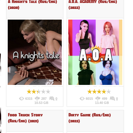
A Knight's Tale (Rus/Eng)
A.O.A. ACADEMY (Rus/Eng)
(2020)
(2022)
6315
287
0
6015
499
0
10.53 GB
13.40 GB
Food Truck Story
Dirty Game (Rus/Eng)
(Rus/Eng) (2021)
(2022)