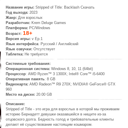
Название игры:
Stripped of Title: Backlash Скачать
Год выхода:
2023
Жанр
:
Для взрослых
Разработчик:
Krem Deluge Games
Платформа:
PC/Windows
18+
Возраст:
Версия игры:
v Ep.1
Язык интерфейса
: Русский / Английский
Язык озвучки:
Отсутствует
Таблетка:
Не требуется
Системные требования:
Операционная система:
Windows 8, 10, 11 (64bit)
Процессор
: AMD Ryzen™ 3 1300X; Intel® Core™ i5-6400
Оперативная память
: 8 GB
Видеокарта:
AMD Radeon™ R9 270X; NVIDIA® GeForce® GTX
960
Место на диске:
20.00 GB
Описание:
Stripped of Title - это игра для взрослых в которой мы проживаем
историю Бернадетт девушки оказавшейся в нищите из-за
отцовского долга. Бедность голод и требовательные клиенты
делают её существование настоящим кошмаром.