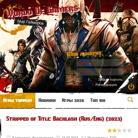
World Of Gamers
Мир Геймеров
Мой аккаунт:
Забыл пароль
Регистрация
Игры торрент
Новинки
Игры 2026
Топ 100
Stripped of Title: Backlash (Rus/Eng) (2023)
Категория:
Эротические
24.04.2024
Просмотры: 3741