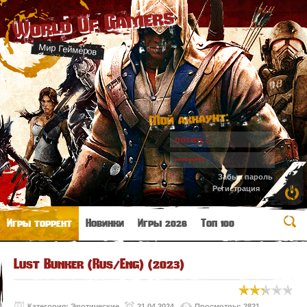
World Of Gamers
Мир Геймеров
Мой аккаунт:
Забыл пароль
Регистрация
Игры торрент
Новинки
Игры 2026
Топ 100
Lust Bunker (Rus/Eng) (2023)
Категория:
Эротические
21.04.2024
Просмотры: 2821