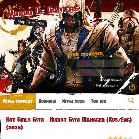
World Of Gamers
Мир Геймеров
Мой аккаунт:
Забыл пароль
Регистрация
Игры торрент
Новинки
Игры 2026
Топ 100
Hot Girls Gym - Nudist Gym Manager (Rus/Eng)
(2026)