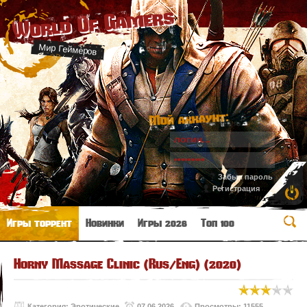
World Of Gamers
Мир Геймеров
Мой аккаунт:
Забыл пароль
Регистрация
Игры торрент
Новинки
Игры 2026
Топ 100
Horny Massage Clinic (Rus/Eng) (2020)
Категория:
Эротические
07.06.2026
Просмотры: 11555