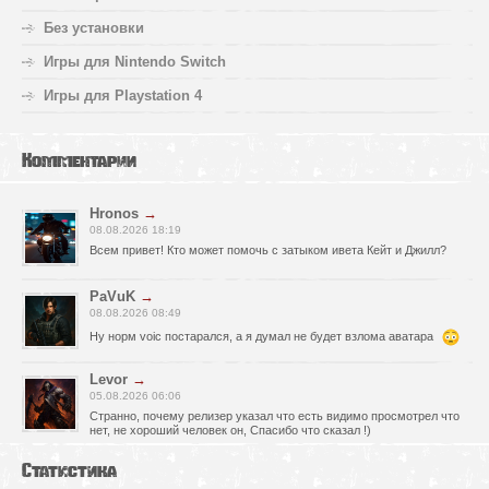
Без установки
Игры для Nintendo Switch
Игры для Playstation 4
Комментарии
Hronos
→
08.08.2026 18:19
Всем привет! Кто может помочь с затыком ивета Кейт и Джилл?
PaVuK
→
08.08.2026 08:49
Ну норм voic постарался, а я думал не будет взлома аватара
Levor
→
05.08.2026 06:06
Странно, почему релизер указал что есть видимо просмотрел что
нет, не хороший человек он, Спасибо что сказал !)
fr0zen142
→
Статистика
05.08.2026 01:40