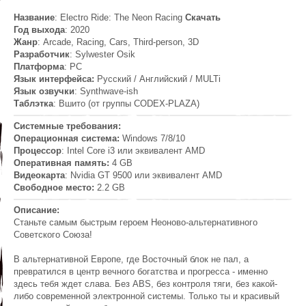
Название
: Electro Ride: The Neon Racing
Скачать
Год выхода
: 2020
Жанр
: Arcade, Racing, Cars, Third-person, 3D
Разработчик
: Sylwester Osik
Платформа
: PC
Язык интерфейса:
Русский / Английский / MULTi
Язык озвучки
: Synthwave-ish
Таблэтка
: Вшито (от группы CODEX-PLAZA)
Системные требования:
Операционная система:
Windows 7/8/10
Процессор
: Intel Core i3 или эквивалент AMD
Оперативная память:
4 GB
Видеокарта
: Nvidia GT 9500 или эквивалент AMD
Свободное место:
2.2 GB
Описание:
Станьте самым быстрым героем Неоново-альтернативного
Советского Союза!
В альтернативной Европе, где Восточный блок не пал, а
превратился в центр вечного богатства и прогресса - именно
здесь тебя ждет слава. Без ABS, без контроля тяги, без какой-
либо современной электронной системы. Только ты и красивый