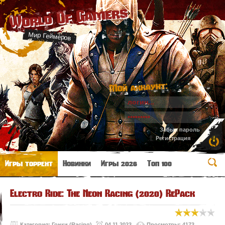
World Of Gamers
Мир Геймеров
Мой аккаунт:
Забыл пароль
Регистрация
Игры торрент
Новинки
Игры 2026
Топ 100
Electro Ride: The Neon Racing (2020) RePack
Категория:
Гонки (Racing)
04.11.2023
Просмотры: 4173