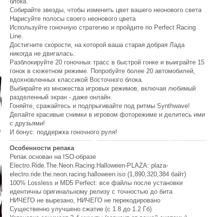
блока.
Собирайте звезды, чтобы изменить цвет вашего неонового света
Нарисуйте полосы своего неонового цвета
Используйте гоночную стратегию и пройдите по Perfect Racing
Line.
Достигните скорости, на которой ваша старая добрая Лада
никогда не двигалась.
Разблокируйте 20 гоночных трасс в быстрой гонке и выиграйте 15
гонок в сюжетном режиме. Попробуйте более 20 автомобилей,
вдохновленных классикой Восточного блока.
Выбирайте из множества игровых режимов, включая любимый
разделенный экран - даже онлайн.
Гоняйте, сражайтесь и подпрыгивайте под ритмы Synthwave!
Делайте красивые снимки в игровом фоторежиме и делитесь ими
с друзьями!
И бонус: поддержка гоночного руля!
Особенности репака
Репак основан на ISO-образе
Electro.Ride.The.Neon.Racing.Halloween-PLAZA: plaza-
electro.ride.the.neon.racing.halloween.iso (1,890,320,384 байт)
100% Lossless и MD5 Perfect: все файлы после установки
идентичны оригинальному релизу с точностью до бита
НИЧЕГО не вырезано, НИЧЕГО не перекодировано
Существенно улучшено сжатие (с 1.8 до 1.2 Гб)