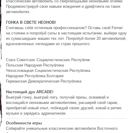
классический автомобиль со сверхмощными неоновыми огнями.
Продемонстрируй свои навыки вождения и дрифтинга на таких
автомобилях.
ГОНКА В СВЕТЕ НЕОНОВ!
Считаешь себя отличным профессионалом? Оставь свой Ferrari
на стоянке и попробуй силы в настоящем испытании, выбери одну
из сумасшедших машин тех лет. Попробуй более 20 автомобилей,
вдохновленных легендами из стран прошлого:
Союз Советских Социалистических Республик
Польская Народная Республика
Чехословацкая Социалистическая Республика
Народная Республика Болгария
Германская Демократическая Республика
Настоящий дух ARCADE!
Выиграй гонку, выиграй лигу, получай призы, осваивай и
восхищайся неоновыми автомобилями, расширяй свой гараж,
приобретай новый опыт, побеждай своих друзей, езжай в ритме
музыки и зарядись адреналином.
Особенности игры
Собирайте уникальные классические автомобили Восточного