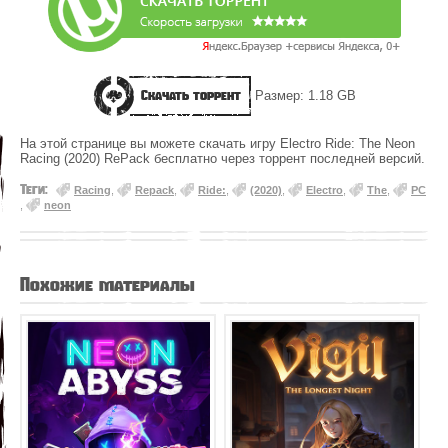
Скачать торрент
Размер: 1.18 GB
На этой странице вы можете скачать игру Electro Ride: The Neon
Racing (2020) RePack бесплатно через торрент последней версий.
Теги:
Racing
,
Repack
,
Ride:
,
(2020)
,
Electro
,
The
,
PC
,
neon
Похожие материалы