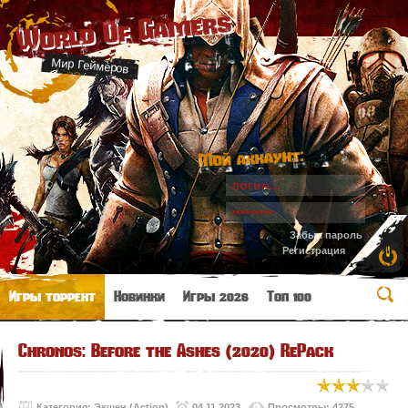
World Of Gamers
Мир Геймеров
Мой аккаунт:
Забыл пароль
Регистрация
Игры торрент
Новинки
Игры 2026
Топ 100
Chronos: Before the Ashes (2020) RePack
Категория:
Экшен (Action)
04.11.2023
Просмотры: 4275