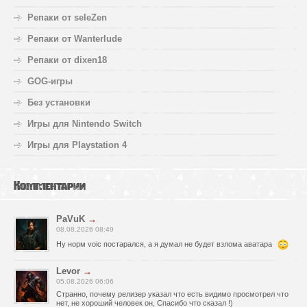
Репаки от seleZen
Репаки от Wanterlude
Репаки от dixen18
GOG-игры
Без установки
Игры для Nintendo Switch
Игры для Playstation 4
Комментарии
PaVuK
→
08.08.2026 08:49
Ну норм voic постарался, а я думал не будет взлома аватара
Levor
→
05.08.2026 06:06
Странно, почему релизер указал что есть видимо просмотрел что
нет, не хороший человек он, Спасибо что сказал !)