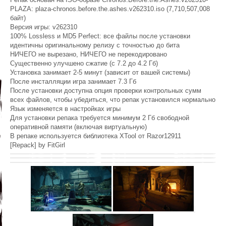
PLAZA: plaza-chronos.before.the.ashes.v262310.iso (7,710,507,008
байт)
Версия игры: v262310
100% Lossless и MD5 Perfect: все файлы после установки
идентичны оригинальному релизу с точностью до бита
НИЧЕГО не вырезано, НИЧЕГО не перекодировано
Существенно улучшено сжатие (с 7.2 до 4.2 Гб)
Установка занимает 2-5 минут (зависит от вашей системы)
После инсталляции игра занимает 7.3 Гб
После установки доступна опция проверки контрольных сумм
всех файлов, чтобы убедиться, что репак установился нормально
Язык изменяется в настройках игры
Для установки репака требуется минимум 2 Гб свободной
оперативной памяти (включая виртуальную)
В репаке используется библиотека XTool от Razor12911
[Repack] by FitGirl