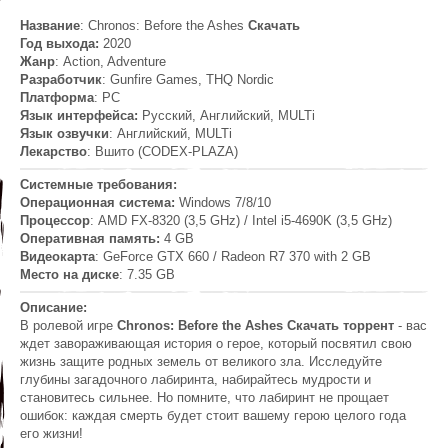
Название
: Chronos: Before the Ashes
Скачать
Год выхода:
2020
Жанр
: Action, Adventure
Разработчик
: Gunfire Games, THQ Nordic
Платформа
: РС
Язык интерфейса:
Русский, Английский, MULTi
Язык озвучки
: Английский, MULTi
Лекарство
: Вшито (CODEX-PLAZA)
Системные требования:
Операционная система:
Windows 7/8/10
Процессор
: AMD FX-8320 (3,5 GHz) / Intel i5-4690K (3,5 GHz)
Оперативная память:
4 GB
Видеокарта
: GeForce GTX 660 / Radeon R7 370 with 2 GB
Место на диске
: 7.35 GB
Описание:
В ролевой игре
Chronos: Before the Ashes Скачать торрент
- вас
ждет завораживающая история о герое, который посвятил свою
жизнь защите родных земель от великого зла. Исследуйте
глубины загадочного лабиринта, набирайтесь мудрости и
становитесь сильнее. Но помните, что лабиринт не прощает
ошибок: каждая смерть будет стоит вашему герою целого года
его жизни!