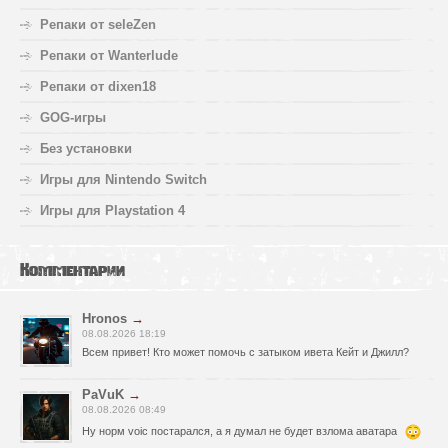
Репаки от seleZen
Репаки от Wanterlude
Репаки от dixen18
GOG-игры
Без установки
Игры для Nintendo Switch
Игры для Playstation 4
Комментарии
Hronos
→
08.08.2026 18:19
Всем привет! Кто может помочь с затыком ивета Кейт и Джилл?
PaVuK
→
08.08.2026 08:49
Ну норм voic постарался, а я думал не будет взлома аватара