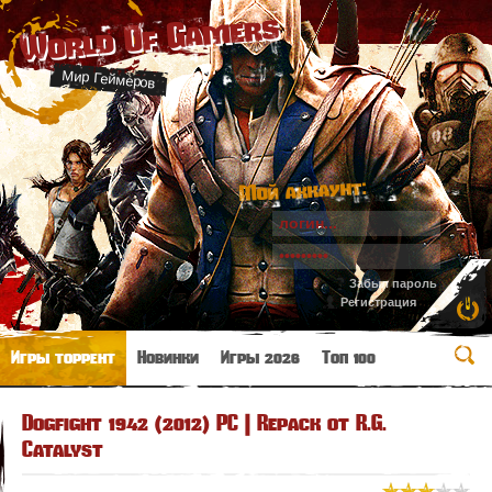
World Of Gamers
Мир Геймеров
Мой аккаунт:
Забыл пароль
Регистрация
Игры торрент
Новинки
Игры 2026
Топ 100
Dogfight 1942 (2012) PC | Repack от R.G.
Catalyst