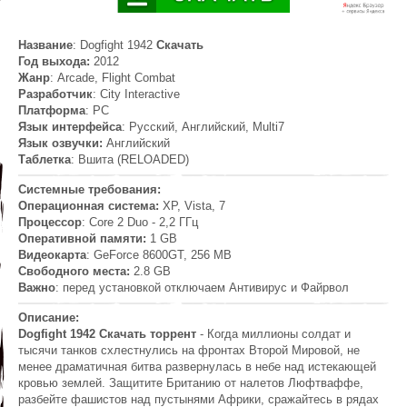
Название
: Dogfight 1942
Скачать
Год выхода:
2012
Жанр
: Arcade, Flight Combat
Разработчик
: City Interactive
Платформа
: PC
Язык интерфейса
: Русский, Английский, Multi7
Язык озвучки:
Английский
Таблетка
: Вшита (RELOADED)
Системные требования:
Операционная система:
XP, Vista, 7
Процессор
: Core 2 Duo - 2,2 ГГц
Оперативной памяти:
1 GB
Видеокарта
: GeForce 8600GT, 256 MB
Свободного места:
2.8 GB
Важно
: перед установкой отключаем Антивирус и Файрвол
Описание:
Dogfight 1942 Скачать торрент
- Когда миллионы солдат и
тысячи танков схлестнулись на фронтах Второй Мировой, не
менее драматичная битва развернулась в небе над истекающей
кровью землей. Защитите Британию от налетов Люфтваффе,
разбейте фашистов над пустынями Африки, сражайтесь в рядах