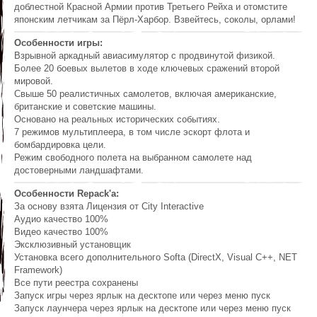
доблестной Красной Армии против Третьего Рейха и отомстите
японским летчикам за Пёрл-Харбор. Взвейтесь, соколы, орлами!
Особенности игры:
Взрывной аркадный авиасимулятор с продвинутой физикой.
Более 20 боевых вылетов в ходе ключевых сражений второй
мировой.
Свыше 50 реалистичных самолетов, включая американские,
британские и советские машины.
Основано на реальных исторических событиях.
7 режимов мультиплеера, в том числе эскорт флота и
бомбардировка цели.
Режим свободного полета на выбранном самолете над
достоверными ландшафтами.
Особенности Repack'a:
За основу взята Лицензия от City Interactive
Аудио качество 100%
Видео качество 100%
Эксклюзивный установщик
Установка всего дополнительного Softa (DirectX, Visual C++, NET
Framework)
Все пути реестра сохранены
Запуск игры через ярлык на десктопе или через меню пуск
Запуск лаунчера через ярлык на десктопе или через меню пуск