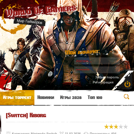
World Of Gamers
Мир Геймеров
Мой аккаунт:
Забыл пароль
Регистрация
Игры торрент
Новинки
Игры 2026
Топ 100
[Switch] Kiborg
Категория:
Nintendo Switch
11.02.2026
Просмотры: 404