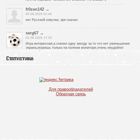
fr0zen142
→
05.08.2026 01:40
нет Русской озвучки, зря скачал
serg67
→
02.08.2026 17:03
Игра интересная,а снизил одну звезду за то что нет уменьшения
экрана,играешь только на полном мониторе,очень неудобно!
Спасибо за игру!!!
Статистика
glbvoyea5806
→
01.08.2026 10:03
Висит задание На штурм а что делать дальше не пойму всё
испробовал?
serg67
→
Для правообладателей
30.07.2026 00:43
Обратная связь
Просто шикарная игрушка! Спасибо огромное!!!
Max54
→
25.07.2026 11:53
как быть если при окончании дня игра вылитает?
serg67
→