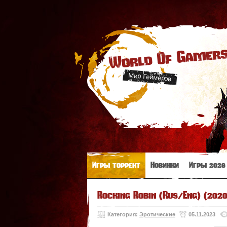
World Of Gamer
Мир Геймеров
Игры торрент
Новинки
Игры 2026
Rocking Robin (Rus/Eng) (2020
Категория:
Эротические
05.11.2023