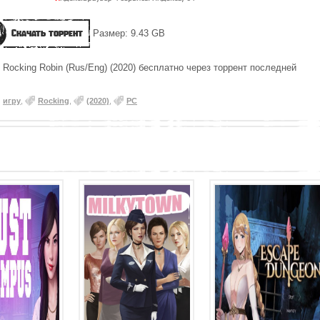
Скачать торрент
Размер: 9.43 GB
 Rocking Robin (Rus/Eng) (2020) бесплатно через торрент последней
игру
,
Rocking
,
(2020)
,
PC