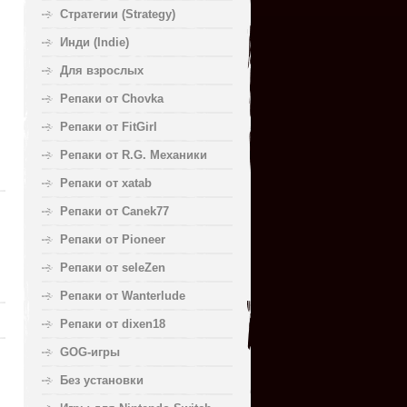
Стратегии (Strategy)
Инди (Indie)
Для взрослых
Репаки от Chovka
Репаки от FitGirl
Репаки от R.G. Механики
Репаки от xatab
Репаки от Canek77
Репаки от Pioneer
Репаки от seleZen
Репаки от Wanterlude
Репаки от dixen18
GOG-игры
Без установки