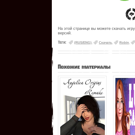
На этой странице вы можете скачать игру
версий.
Теги:
(RUS/ENG)
,
Скачать
,
Robin
,
Похожие материалы