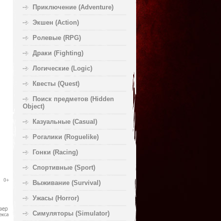
Приключение (Adventure)
Экшен (Action)
Ролевые (RPG)
Драки (Fighting)
Логические (Logic)
Квесты (Quest)
Поиск предметов (Hidden
Object)
Казуальные (Casual)
Рогалики (Roguelike)
Гонки (Racing)
Спортивные (Sport)
Выживание (Survival)
Ужасы (Horror)
Симуляторы (Simulator)