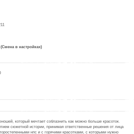
211
й
(Смена в настройках)
0
юношей, который мечтает соблазнить как можно больше красоток.
итием сюжетной истории, принимая ответственные решения от лица
торостепенными нпс и с горячими красотками, с которыми нужно