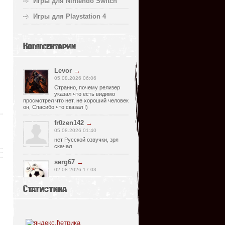
Игры для Nintendo Switch
Игры для Playstation 4
Комментарии
Levor
→
05.08.2026 06:06
Странно, почему релизер
указал что есть видимо
просмотрел что нет, не хороший человек
он, Спасибо что сказал !)
fr0zen142
→
05.08.2026 01:40
нет Русской озвучки, зря
скачал
serg67
→
02.08.2026 17:03
Игра интересная,а снизил
одну звезду за то что нет
Статистика
уменьшения экрана,играешь только на
полном мониторе,очень неудобно!
Спасибо за игру...
glbvoyea5806
→