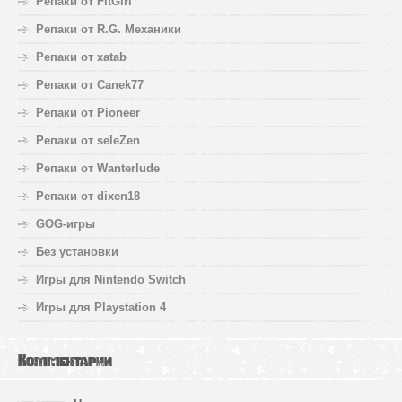
Репаки от FitGirl
Репаки от R.G. Механики
Репаки от xatab
Репаки от Canek77
Репаки от Pioneer
Репаки от seleZen
Репаки от Wanterlude
Репаки от dixen18
GOG-игры
Без установки
Игры для Nintendo Switch
Игры для Playstation 4
Комментарии