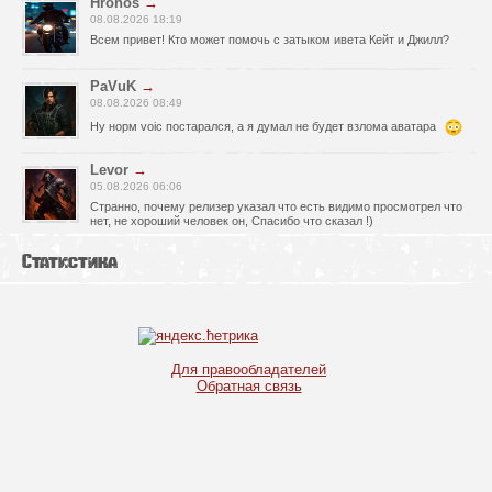
Hronos
→
08.08.2026 18:19
Всем привет! Кто может помочь с затыком ивета Кейт и Джилл?
PaVuK
→
08.08.2026 08:49
Ну норм voic постарался, а я думал не будет взлома аватара
Levor
→
05.08.2026 06:06
Странно, почему релизер указал что есть видимо просмотрел что
нет, не хороший человек он, Спасибо что сказал !)
fr0zen142
→
Статистика
05.08.2026 01:40
нет Русской озвучки, зря скачал
serg67
→
02.08.2026 17:03
Для правообладателей
Игра интересная,а снизил одну звезду за то что нет уменьшения
Обратная связь
экрана,играешь только на полном мониторе,очень неудобно!
Спасибо за игру!!!
glbvoyea5806
→
01.08.2026 10:03
Висит задание На штурм а что делать дальше не пойму всё