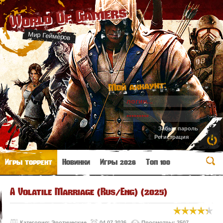
World Of Gamers
Мир Геймеров
Мой аккаунт:
Забыл пароль
Регистрация
Игры торрент
Новинки
Игры 2026
Топ 100
A Volatile Marriage (Rus/Eng) (2025)
Категория:
Эротические
04.07.2026
Просмотры: 3507