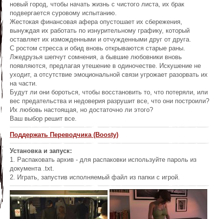
новый город, чтобы начать жизнь с чистого листа, их брак
подвергается суровому испытанию.
Жестокая финансовая афера опустошает их сбережения,
вынуждая их работать по изнурительному графику, который
оставляет их изможденными и отчужденными друг от друга.
С ростом стресса и обид вновь открываются старые раны.
Лжедрузья шепчут сомнения, а бывшие любовники вновь
появляются, предлагая утешение в одиночестве. Искушение не
уходит, а отсутствие эмоциональной связи угрожает разорвать их
на части.
Будут ли они бороться, чтобы восстановить то, что потеряли, или
вес предательства и недоверия разрушит все, что они построили?
Их любовь настоящая, но достаточно ли этого?
Ваш выбор решит все.
Поддержать Переводчика (Boosty)
Установка и запуск:
1. Распаковать архив - для распаковки используйте пароль из
документа .txt.
2. Играть, запустив исполняемый файл из папки с игрой.