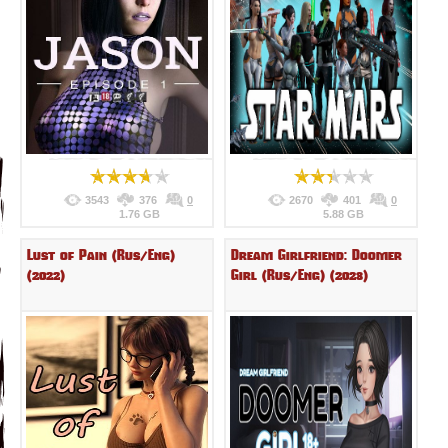
3543
376
0
2670
401
0
1.76 GB
5.88 GB
Lust of Pain (Rus/Eng)
Dream Girlfriend: Doomer
(2022)
Girl (Rus/Eng) (2023)