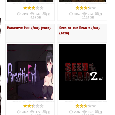
2049
335
0
4162
723
0
4.29 GB
10.14 GB
Parasitic Еvil (Eng) (2023)
Seed of the Dead 2 (Eng)
(2020)
2867
177
0
2997
197
0