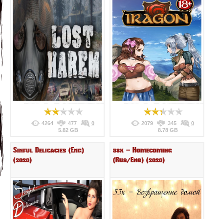
4264
477
0
2079
345
0
5.82 GB
8.78 GB
Sinful Delicacies (Eng)
53x – Homecoming
(2020)
(Rus/Eng) (2020)