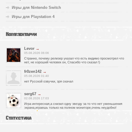
Игры для Nintendo Switch
Игры для Playstation 4
Комментарии
Levor
→
05.08.2026 06:06
Странно, почему релизер указал что есть видимо просмотрел что
нет, не хороший человек он, Спасибо что сказал !)
fr0zen142
→
05.08.2026 01:40
нет Русской озвучки, зря скачал
serg67
→
02.08.2026 17:03
Игра интересная,а снизил одну звезду за то что нет уменьшения
экрана,играешь только на полном мониторе,очень неудобно!
Спасибо за игру!!!
Статистика
glbvoyea5806
→
01.08.2026 10:03