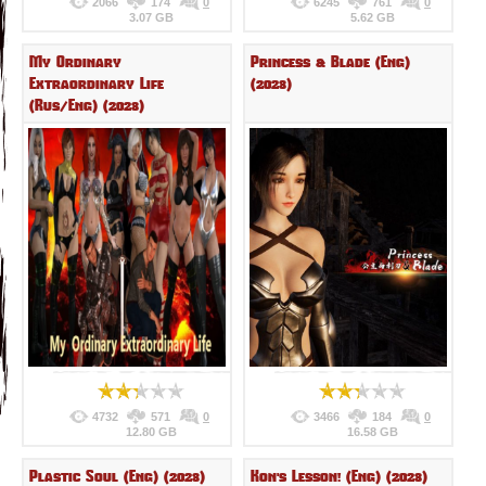
2066
174
0
6245
761
0
3.07 GB
5.62 GB
My Ordinary
Princess & Blade (Eng)
Extraordinary Life
(2023)
(Rus/Eng) (2023)
4732
571
0
3466
184
0
12.80 GB
16.58 GB
Plastic Soul (Eng) (2023)
Kon's Lesson! (Eng) (2023)