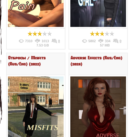
7310
1013
0
5802
334
0
7.53 GB
57 MB
Отбросы / Misfits
Adverse Effects (Rus/Eng)
(Rus/Eng) (2022)
(2023)