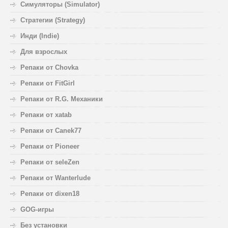
Симуляторы (Simulator)
Стратегии (Strategy)
Инди (Indie)
Для взрослых
Репаки от Chovka
Репаки от FitGirl
Репаки от R.G. Механики
Репаки от xatab
Репаки от Canek77
Репаки от Pioneer
Репаки от seleZen
Репаки от Wanterlude
Репаки от dixen18
GOG-игры
Без установки