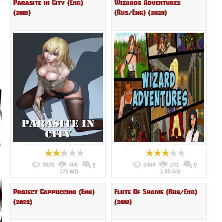
Parasite in City (Eng)
Wizards Adventures
(2013)
(Rus/Eng) (2020)
3828
406
0
2464
231
0
175 MB
1.85 GB
Project Cappuccino (Eng)
Flute Of Shame (Rus/Eng)
(2022)
(2018)