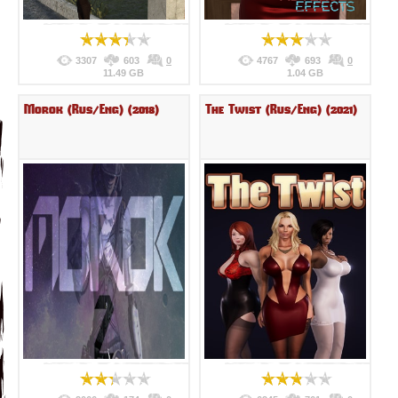
3307
603
0
4767
693
0
11.49 GB
1.04 GB
Morok (Rus/Eng) (2018)
The Twist (Rus/Eng) (2021)