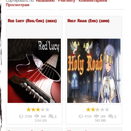
Сортировать по
:
Названию
·
Рейтингу
·
Комментариям
·
Просмотрам
Red Lucy (Rus/Eng) (2022)
Holy Road (Eng) (2019)
2799
368
0
4724
189
0
2.04 GB
342 MB