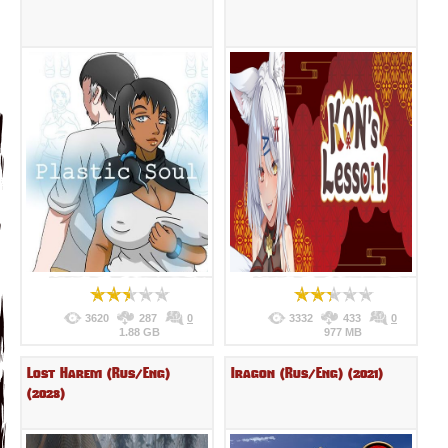
3620
287
0
3332
433
0
1.88 GB
977 MB
Lost Harem (Rus/Eng)
Iragon (Rus/Eng) (2021)
(2023)