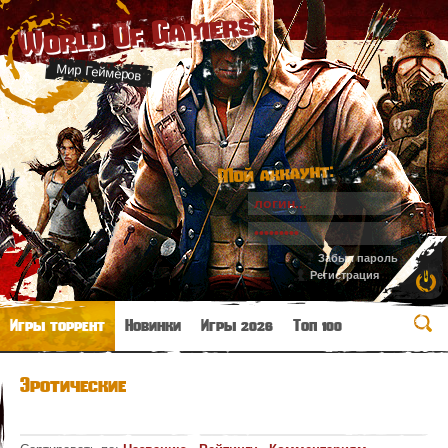
World Of Gamers
Мир Геймеров
Мой аккаунт:
Забыл пароль
Регистрация
Игры торрент
Новинки
Игры 2026
Топ 100
Эротические