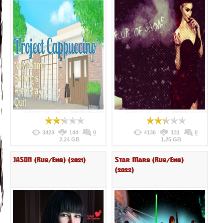
3423
144
0
4136
131
0
2.24 GB
1.25 GB
JASON (Rus/Eng) (2021)
Star Mars (Rus/Eng)
(2022)