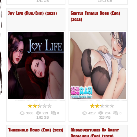
1.41 GB
19.03 GB
Joy Life (Rus/Eng) (2023)
Gentle Female Boss (Eng)
(2023)
3988
229
0
4217
284
0
1.82 GB
323 MB
Threshold Road (Eng) (2021)
Misadventures Of Agent
Romanov (Eng) (2020)