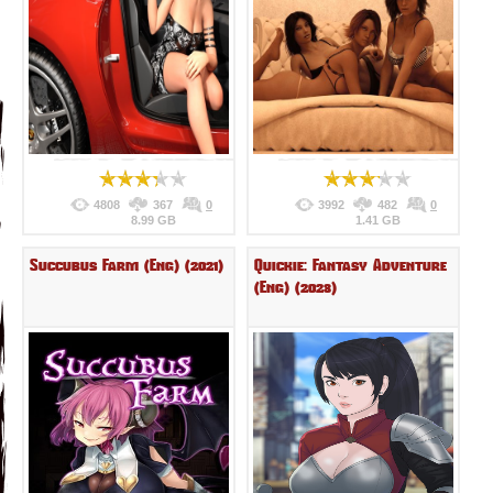
4808
367
0
3992
482
0
8.99 GB
1.41 GB
Succubus Farm (Eng) (2021)
Quickie: Fantasy Adventure
(Eng) (2023)