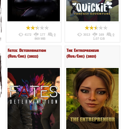
4172
177
0
3013
169
0
869 MB
1.07 GB
Fates: Determination
The Entrepreneur
(Rus/Eng) (2022)
(Rus/Eng) (2021)