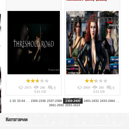
2973
286
0
2809
280
0
5.61 GB
3.53 GB
...
...
1-32
33-64
2305-2336
2337-2368
2369-2400
2401-2432
2433-2464
2561-2592
2593-2624
Категории