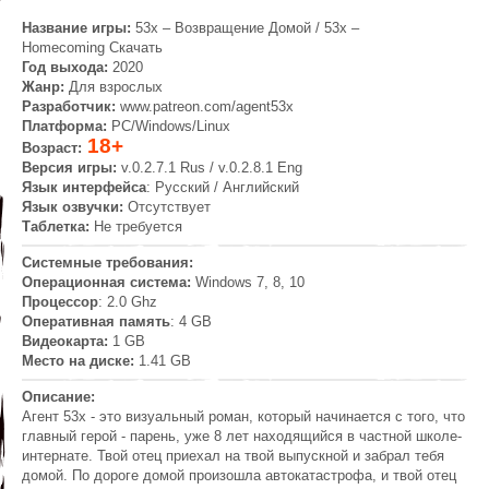
Название игры:
53x – Возвращение Домой / 53x –
Homecoming
Скачать
Год выхода:
2020
Жанр
:
Для взрослых
Разработчик:
www.patreon.com/agent53x
Платформа:
PC/Windows/Linux
18+
Возраст:
Версия игры:
v.0.2.7.1 Rus / v.0.2.8.1 Eng
Язык интерфейса
: Русский / Английский
Язык озвучки:
Отсутствует
Таблетка:
Не требуется
Системные требования:
Операционная система:
Windows 7, 8, 10
Процессор
: 2.0 Ghz
Оперативная память
: 4 GB
Видеокарта:
1 GB
Место на диске:
1.41 GB
Описание:
Агент 53x - это визуальный роман, который начинается с того, что
главный герой - парень, уже 8 лет находящийся в частной школе-
интернате. Твой отец приехал на твой выпускной и забрал тебя
домой. По дороге домой произошла автокатастрофа, и твой отец