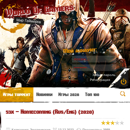
World Of Gamers
Мир Геймеров
Мой аккаунт:
Забыл пароль
Регистрация
Игры торрент
Новинки
Игры 2026
Топ 100
53x – Homecoming (Rus/Eng) (2020)
Категория:
Эротические
13.12.2023
Просмотры: 3989