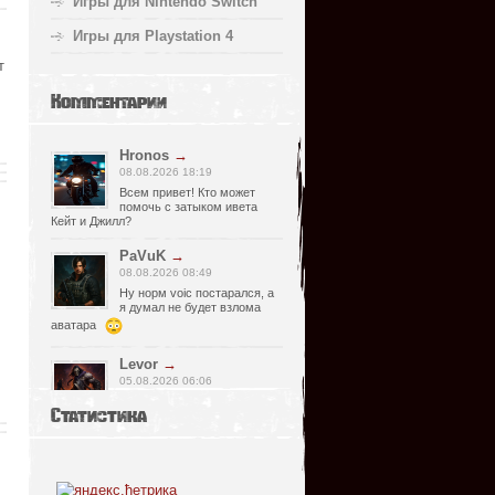
Игры для Nintendo Switch
Игры для Playstation 4
т
Комментарии
Hronos
→
08.08.2026 18:19
Всем привет! Кто может
помочь с затыком ивета
Кейт и Джилл?
PaVuK
→
08.08.2026 08:49
Ну норм voic постарался, а
я думал не будет взлома
аватара
Levor
→
05.08.2026 06:06
Странно, почему релизер
Статистика
указал что есть видимо
просмотрел что нет, не хороший человек
он, Спасибо что сказал !)
fr0zen142
→