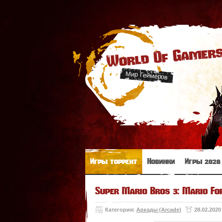
World Of Gamer
Мир Геймеров
Игры торрент
Новинки
Игры 2026
Super Mario Bros 3: Mario For
Категория:
Аркады (Arcade)
28.02.2020