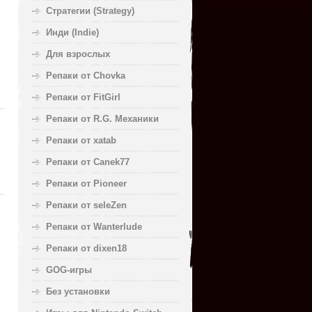
Стратегии (Strategy)
Инди (Indie)
Для взрослых
Репаки от Chovka
Репаки от FitGirl
Репаки от R.G. Механики
Репаки от xatab
Репаки от Canek77
Репаки от Pioneer
Репаки от seleZen
Репаки от Wanterlude
Репаки от dixen18
GOG-игры
Без установки