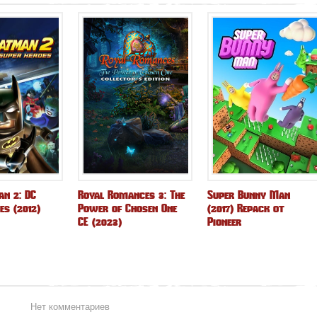
n 2: DC
Royal Romances 3: The
Super Bunny Man
es (2012)
Power of Chosen One
(2017) Repack от
CE (2023)
Pioneer
Нет комментариев