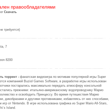
ален
правообладателями
ver
Скачать
не требуется)
ta, 7
deon 8200
ть торрент -
фанатская видеоигра по мотивам популярной игры Super
тся компанией Buziol Games Software, в разработке игры использован
работчики постарались максимально передать атмосферу консольной
 остались прежними: итальяно-американскому водопроводчику Марио
ролевство и освободить Принцессу. Во время путешествия Марио
ми, дикобразами и другими противниками, избавляясь от них способами,
гр от Nintendo. В игре использована графика из Super Mario All-Stars,
hi`s Island.