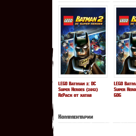
LEGO Batman 2: DC
LEGO Batma
Super Heroes (2012)
Super Hero
RePack от xatab
GOG
Комментарии