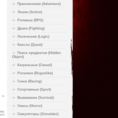
Приключение (Adventure)
Экшен (Action)
Ролевые (RPG)
Драки (Fighting)
Логические (Logic)
Квесты (Quest)
Поиск предметов (Hidden
Object)
Казуальные (Casual)
Рогалики (Roguelike)
Гонки (Racing)
Спортивные (Sport)
Выживание (Survival)
Ужасы (Horror)
Симуляторы (Simulator)