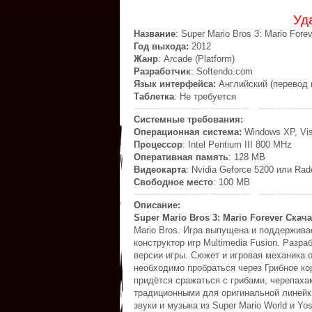
Уд
Название
: Super Mario Bros 3: Mario Fore
Год выхода:
2012
Жанр
: Arcade (Platform)
Разработчик
: Softendo.com
Язык интерфейса:
Английский (перевод 
Таблетка
: Не требуется
Системные требования:
Операционная система:
Windows XP, Vis
Процессор
: Intel Pentium III 800 MHz
Оперативная память
: 128 MB
Видеокарта
: Nvidia Geforce 5200 или Ra
Свободное место
: 100 MB
Описание:
Super Mario Bros 3: Mario Forever Скача
Mario Bros. Игра выпущена и поддерживае
конструктор игр Multimedia Fusion. Раз
версии игры. Сюжет и игровая механика
необходимо пробраться через Грибное ко
придётся сражаться с грибами, черепаха
традиционными для оригинальной линейки и
звуки и музыка из Super Mario World и Yos