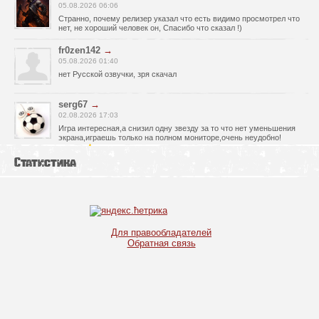
05.08.2026 06:06
Странно, почему релизер указал что есть видимо просмотрел что
нет, не хороший человек он, Спасибо что сказал !)
fr0zen142
→
05.08.2026 01:40
нет Русской озвучки, зря скачал
serg67
→
02.08.2026 17:03
Игра интересная,а снизил одну звезду за то что нет уменьшения
экрана,играешь только на полном мониторе,очень неудобно!
Спасибо за игру!!!
Статистика
glbvoyea5806
→
01.08.2026 10:03
Висит задание На штурм а что делать дальше не пойму всё
испробовал?
serg67
→
Для правообладателей
30.07.2026 00:43
Обратная связь
Просто шикарная игрушка! Спасибо огромное!!!
Max54
→
25.07.2026 11:53
как быть если при окончании дня игра вылитает?