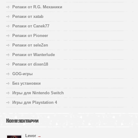
Репаки от R.G. Механики
Репаки от xatab
Репаки от Canek77
Репаки от Pioneer
Репаки от seleZen
Репаки от Wanterlude
Репаки от dixen18
GOG-игры
Без установки
Игры для Nintendo Switch
Игры для Playstation 4
Комментарии
Levor
→