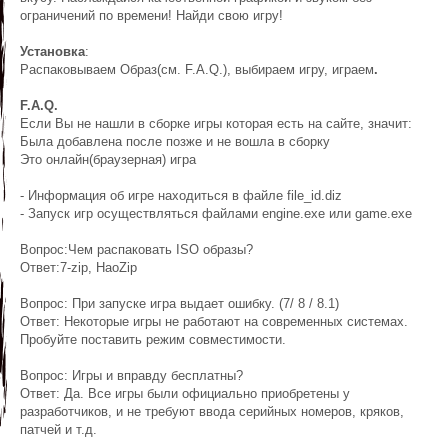
ограничений по времени! Найди свою игру!
Установка
:
Распаковываем Образ(см. F.A.Q.), выбираем игру, играем
.
F.A.Q.
Если Вы не нашли в сборке игры которая есть на сайте, значит:
Была добавлена после позже и не вошла в сборку
Это онлайн(браузерная) игра
- Информация об игре находиться в файле file_id.diz
- Запуск игр осуществляться файлами engine.exe или game.exe
Вопрос:Чем распаковать ISO образы?
Ответ:7-zip, HaoZip
Вопрос: При запуске игра выдает ошибку. (7/ 8 / 8.1)
Ответ: Некоторые игры не работают на современных системах.
Пробуйте поставить режим совместимости.
Вопрос: Игры и вправду бесплатны?
Ответ: Да. Все игры были официально приобретены у
разработчиков, и не требуют ввода серийных номеров, кряков,
патчей и т.д.