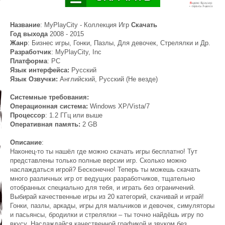
Название
: MyPlayCity - Коллекция Игр
Скачать
Год выхода
2008 - 2015
Жанр
: Бизнес игры, Гонки, Пазлы, Для девочек, Стрелялки и Др.
Разработчик
: MyPlayCity, Inc
Платформа
: PC
Язык интерфейса:
Русский
Язык Озвучки:
Английский, Русский (Не везде)
Системные требования:
Операционная система:
Windows XP/Vista/7
Процессор
: 1.2 ГГц или выше
Оперативная память:
2 GB
Описание
:
Наконец-то ты нашёл где можно скачать игры бесплатно! Тут
представлены только полные версии игр. Сколько можно
наслаждаться игрой? Бесконечно! Теперь ты можешь скачать
много различных игр от ведущих разработчиков, тщательно
отобранных специально для тебя, и играть без ограничений.
Выбирай качественные игры из 20 категорий, скачивай и играй!
Гонки, пазлы, аркады, игры для мальчиков и девочек, симуляторы
и пасьянсы, бродилки и стрелялки – ты точно найдёшь игру по
вкусу. Наслаждайся качественной графикой и звуком без