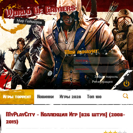
World Of Gamers
Мир Геймеров
Мой аккаунт:
Забыл пароль
Регистрация
Игры торрент
Новинки
Игры 2026
Топ 100
MyPlayCity - Коллекция Игр [826 штук] (2008-
2015)