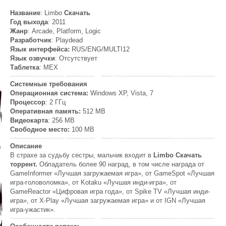
Название
: Limbo
Скачать
Год выхода
: 2011
Жанр
: Arcade, Platform, Logic
Разработчик
: Playdead
Язык интерфейса:
RUS/ENG/MULTI12
Язык озвучки
: Отсутствует
Таблетка
: MEX
Системные требования
Операционная система:
Windows XP, Vista, 7
Процессор
: 2 ГГц
Оперативная память:
512 MB
Видеокарта
: 256 MB
Свободное место:
100 MB
Описание
В страхе за судьбу сестры, мальчик входит в
Limbo Скачать
торрент.
Обладатель более 90 наград, в том числе награда от
GameInformer «Лучшая загружаемая игра», от GameSpot «Лучшая
игра-головоломка», от Kotaku «Лучшая инди-игра», от
GameReactor «Цифровая игра года», от Spike TV «Лучшая инди-
игра», от X-Play «Лучшая загружаемая игра» и от IGN «Лучшая
игра-ужастик».