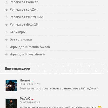
Репаки от Pioneer
Репаки от seleZen
Репаки от Wanterlude
Репаки от dixen18
GOG-игры
Без установки
Игры для Nintendo Switch
Игры для Playstation 4
Комментарии
Hronos
→
08.08.2026 18:19
Всем привет! Кто может помочь с затыком ивета Кейт и Джилл?
PaVuK
→
08.08.2026 08:49
Ну норм voic постарался, а я думал не будет взлома аватара