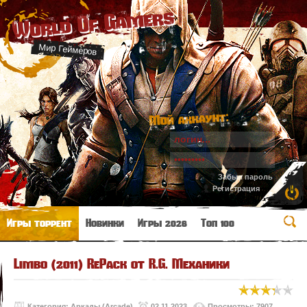
World Of Gamers
Мир Геймеров
Мой аккаунт:
Забыл пароль
Регистрация
Игры торрент
Новинки
Игры 2026
Топ 100
Limbo (2011) RePack от R.G. Механики
Категория:
Аркады (Arcade)
02.11.2023
Просмотры: 7907