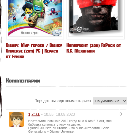
Disney: Мир героев / Disney
Homefront (2011) RePack от
Universe (2011) РС | Repack
R.G. Механики
от Fenixx
Комментарии
Порядок вывода комментариев:
0
1
Z1kk
• 10:55, 18.09.2020
Ностальгия, помню в 2012 когда мне было 6-7 лет, мне
бабушка купила эту игру на диске.
Рублей 300 что-ли стоила. Это была Антология. Sonic
Generations + Disney Universe.