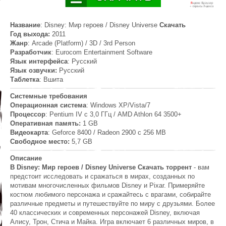
Название
: Disney: Мир героев / Disney Universe
Скачать
Год выхода:
2011
Жанр
: Arcade (Platform) / 3D / 3rd Person
Разработчик
: Eurocom Entertainment Software
Язык интерфейса
: Русский
Язык озвучки:
Русский
Таблетка
: Вшита
Системные требования
Операционная система
: Windows XP/Vista/7
Процессор
: Pentium IV с 3,0 ГГц / AMD Athlon 64 3500+
Оперативная память:
1 GB
Видеокарта
: Geforce 8400 / Radeon 2900 с 256 MB
Свободное место:
5,7 GB
Описание
В Disney: Мир героев / Disney Universe Скачать торрент
- вам
предстоит исследовать и сражаться в мирах, созданных по
мотивам многочисленных фильмов Disney и Pixar. Примеряйте
костюм любимого персонажа и сражайтесь с врагами, собирайте
различные предметы и путешествуйте по миру с друзьями. Более
40 классических и современных персонажей Disney, включая
Алису, Трон, Стича и Майка. Игра включает 6 различных миров, в