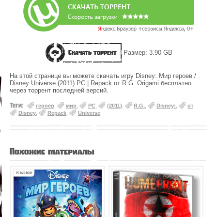
Скачать торрент
Размер: 3.90 GB
На этой странице вы можете скачать игру Disney: Мир героев /
Disney Universe (2011) PC | Repack от R.G. Origami бесплатно
через торрент последней версий.
Теги:
героев
,
мир
,
PC
,
(2011)
,
R.G.
,
Disney:
,
от
,
Disney
,
Repack
,
Universe
Похожие материалы