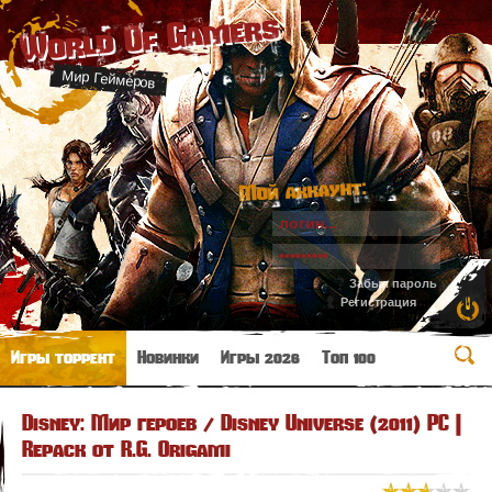
World Of Gamers
Мир Геймеров
Мой аккаунт:
Забыл пароль
Регистрация
Игры торрент
Новинки
Игры 2026
Топ 100
Disney: Мир героев / Disney Universe (2011) PC |
Repack от R.G. Origami