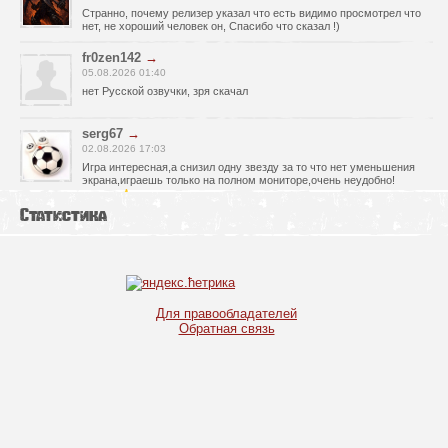
Странно, почему релизер указал что есть видимо просмотрел что
нет, не хороший человек он, Спасибо что сказал !)
fr0zen142
→
05.08.2026 01:40
нет Русской озвучки, зря скачал
serg67
→
02.08.2026 17:03
Игра интересная,а снизил одну звезду за то что нет уменьшения
экрана,играешь только на полном мониторе,очень неудобно!
Спасибо за игру!!!
Статистика
glbvoyea5806
→
01.08.2026 10:03
Висит задание На штурм а что делать дальше не пойму всё
испробовал?
serg67
→
Для правообладателей
30.07.2026 00:43
Обратная связь
Просто шикарная игрушка! Спасибо огромное!!!
Max54
→
25.07.2026 11:53
как быть если при окончании дня игра вылитает?