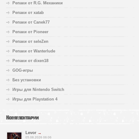
Репаки от R.G. Механики
Репаки от xatab
Репаки от Canek77
Репаки от Pioneer
Репаки от seleZen
Репаки от Wanterlude
Репаки от dixen18
GOG-игры
Без установки
Игры для Nintendo Switch
Игры для Playstation 4
Комментарии
Levor
→
05.08.2026 06:06