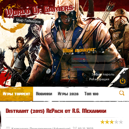
World Of Gamers
Мир Геймеров
Мой аккаунт:
Забыл пароль
Регистрация
Игры торрент
Новинки
Игры 2026
Топ 100
Distraint (2015) RePack от R.G. Механики
Категория:
Приключение (Adventure)
02.11.2023