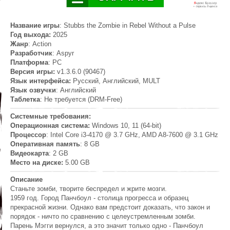
Название игры
: Stubbs the Zombie in Rebel Without a Pulse
Год выхода:
2025
Жанр
: Action
Разработчик
: Aspyr
Платформа
: PC
Версия игры:
v1.3.6.0 (90467)
Язык интерфейса:
Русский, Английский, MULT
Язык озвучки
: Английский
Таблетка
: Не требуется (DRM-Free)
Системные требования:
Операционная система:
Windows 10, 11 (64-bit)
Процессор
: Intel Core i3-4170 @ 3.7 GHz, AMD A8-7600 @ 3.1 GHz
Оперативная память
: 8 GB
Видеокарта
: 2 GB
Место на диске:
5.00 GB
Описание
Станьте зомби, творите беспредел и жрите мозги.
1959 год. Город Панчбоул - столица прогресса и образец
прекрасной жизни. Однако вам предстоит доказать, что закон и
порядок - ничто по сравнению с целеустремленным зомби.
Парень Мэгги вернулся, а это значит только одно - Панчбоул