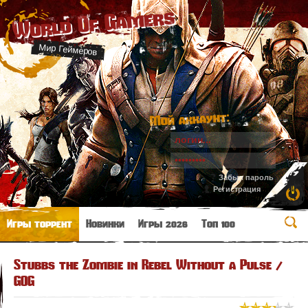
World Of Gamers
Мир Геймеров
Мой аккаунт:
Забыл пароль
Регистрация
Игры торрент
Новинки
Игры 2026
Топ 100
Stubbs the Zombie in Rebel Without a Pulse /
GOG