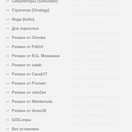
Симуляторы (Simulator)
Стратегии (Strategy)
Инди (Indie)
Для взрослых
Репаки от Chovka
Репаки от FitGirl
Репаки от R.G. Механики
Репаки от xatab
Репаки от Canek77
Репаки от Pioneer
Репаки от seleZen
Репаки от Wanterlude
Репаки от dixen18
GOG-игры
Без установки