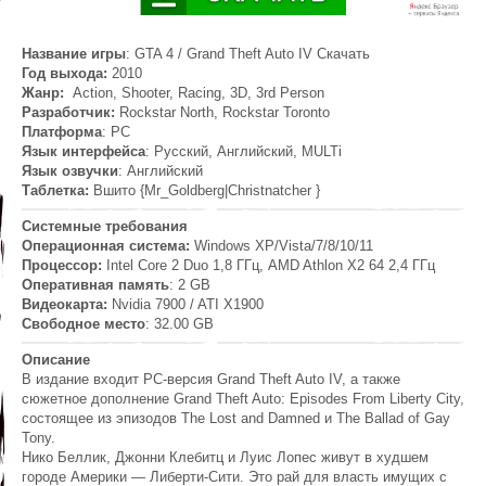
Название игры
: GTA 4 / Grand Theft Auto IV Скачать
Год выхода:
2010
Жанр:
Action, Shooter, Racing, 3D, 3rd Person
Разработчик:
Rockstar North, Rockstar Toronto
Платформа
: PC
Язык интерфейса
: Русский, Английский, MULTi
Язык озвучки
: Английский
Таблетка:
Вшито {Mr_Goldberg|Christnatcher }
Системные требования
Операционная система:
Windows ХР/Vista/7/8/10/11
Процессор:
Intel Core 2 Duo 1,8 ГГц, AMD Athlon X2 64 2,4 ГГц
Оперативная память
: 2 GB
Видеокарта:
Nvidia 7900 / ATI X1900
Свободное место
: 32.00 GB
Описание
В издание входит PC-версия Grand Theft Auto IV, а также
сюжетное дополнение Grand Theft Auto: Episodes From Liberty City,
состоящее из эпизодов The Lost and Damned и The Ballad of Gay
Tony.
Нико Беллик, Джонни Клебитц и Луис Лопес живут в худшем
городе Америки — Либерти-Сити. Это рай для власть имущих с