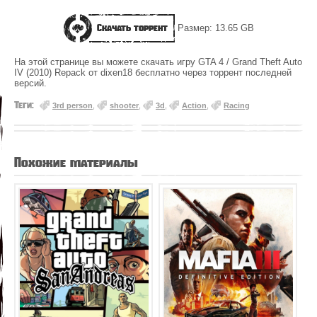
Скачать торрент
Размер: 13.65 GB
На этой странице вы можете скачать игру GTA 4 / Grand Theft Auto
IV (2010) Repack от dixen18 бесплатно через торрент последней
версий.
Теги:
3rd person
,
shooter
,
3d
,
Action
,
Racing
Похожие материалы