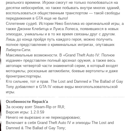
реального времени. Игроки смогут не только полюбоваться на
десятки небоскребов, но также побывать внутри многих зданий,
воспользоваться общественным транспортом — такой свободы
передвижения в GTA еще не было!
Сплетение судеб. Истории Нико Беллика из оригинальной игры, а
также Джонни Клебитца и Луиса Лопеса, появившихся в новых
эпизодах, уникальны и в то же время связаны друг с другом.
Лишь до конца пройдя путь каждого героя, можно получить
полное представление о криминальных интригах, опутавших
Либерти-Сити.
Максимальные возможности. В «Grand Theft Auto IV: Полное
издание» представлен полный арсенал оружия, а также весь
автопарк четвертой части знаменитой серии, в который входят
мотоциклы, роскошные автомобили, боевые вертолеты и даже
бронетранспортеры.
Кто сильнее, тот и прав. The Lost and Damned и The Ballad of Gay
Tony добавляют в GTA IV новые виды многопользовательской
игры.
Особенности Repack'a
За основу взят Steam-Rip от RUI;
Версия игры: 1.2.0.59
Ничего не вырезано и не перекодировано;
Включает в себя Grand Theft Auto IV и эпизоды The Lost and
Damned & The Ballad of Gay Tony;