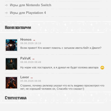
Игры для Nintendo Switch
Игры для Playstation 4
Комментарии
Hronos
→
08.08.2026 18:19
Всем привет! Кто может помочь с затыком ивета Кейт и Джилл?
PaVuK
→
08.08.2026 08:49
Ну норм voic постарался, а я думал не будет взлома аватара
Levor
→
05.08.2026 06:06
Странно, почему релизер указал что есть видимо просмотрел что
нет, не хороший человек он, Спасибо что сказал !)
fr0zen142
→
Статистика
05.08.2026 01:40
нет Русской озвучки, зря скачал