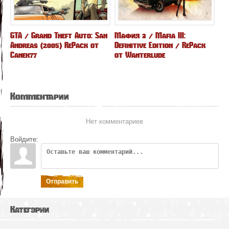
GTA / Grand Theft Auto: San
Мафия 3 / Mafia III:
Andreas (2005) RePack от
Definitive Edition / RePack
Canek77
от Wanterlude
Комментарии
Нет комментариев
Войдите:
Отправить
Категории