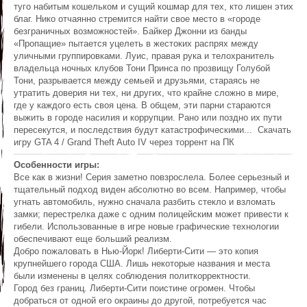
туго набитым кошельком и сущий кошмар для тех, кто лишен этих
благ. Нико отчаянно стремится найти свое место в «городе
безграничных возможностей». Байкер Джонни из банды
«Пропащие» пытается уцелеть в жестоких распрях между
уличными группировками. Луис, правая рука и телохранитель
владельца ночных клубов Тони Принса по прозвищу Голубой
Тони, разрывается между семьей и друзьями, стараясь не
утратить доверия ни тех, ни других, что крайне сложно в мире,
где у каждого есть своя цена. В общем, эти парни стараются
выжить в городе насилия и коррупции. Рано или поздно их пути
пересекутся, и последствия будут катастрофическими... Скачать
игру GTA 4 / Grand Theft Auto IV через торрент на ПК
Особенности игры:
Все как в жизни! Серия заметно повзрослела. Более серьезный и
тщательный подход виден абсолютно во всем. Например, чтобы
угнать автомобиль, нужно сначала разбить стекло и взломать
замки; перестрелка даже с одним полицейским может привести к
гибели. Использованные в игре новые графические технологии
обеспечивают еще больший реализм.
Добро пожаловать в Нью-Йорк! Либерти-Сити — это копия
крупнейшего города США. Лишь некоторые названия и места
были изменены в целях соблюдения политкорректности.
Город без границ. Либерти-Сити поистине огромен. Чтобы
добраться от одной его окраины до другой, потребуется час