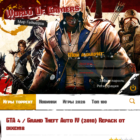
World Of Gamers
Мир Геймеров
Мой аккаунт:
Забыл пароль
Регистрация
Игры торрент
Новинки
Игры 2026
Топ 100
GTA 4 / Grand Theft Auto IV (2010) Repack от
dixen18