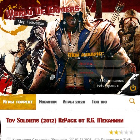
World Of Gamers
Мир Геймеров
Мой аккаунт:
Забыл пароль
Регистрация
Игры торрент
Новинки
Игры 2026
Топ 100
Toy Soldiers (2012) RePack от R.G. Механики
Категория:
Стратегии (Strategy)
01.11.2023
Просмотры: 3148