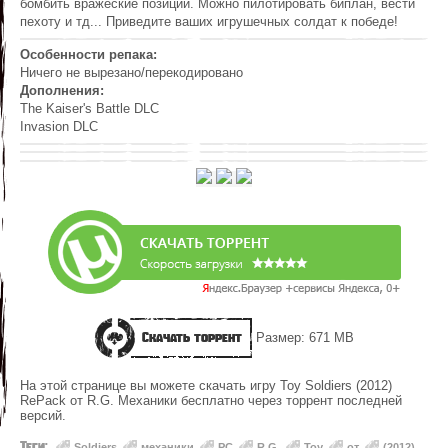
бомбить вражеские позиции. Можно пилотировать биплан, вести
пехоту и тд... Приведите ваших игрушечных солдат к победе!
Особенности репака:
Ничего не вырезано/перекодировано
Дополнения:
The Kaiser's Battle DLC
Invasion DLC
Скачать торрент
Размер: 671 MB
На этой странице вы можете скачать игру Toy Soldiers (2012)
RePack от R.G. Механики бесплатно через торрент последней
версий.
Теги:
Soldiers
,
механики
,
PC
,
R.G.
,
Toy
,
от
,
(2012)
,