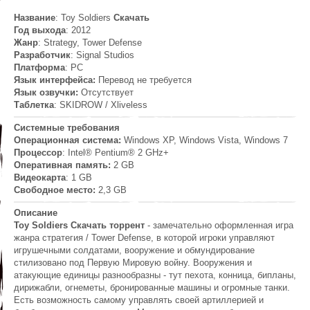
Название
: Toy Soldiers
Скачать
Год выхода
: 2012
Жанр
: Strategy, Tower Defense
Разработчик
: Signal Studios
Платформа
: PC
Язык интерфейса:
Перевод не требуется
Язык озвучки:
Отсутствует
Таблетка
: SKIDROW / Xliveless
Системные требования
Операционная система:
Windows XP, Windows Vista, Windows 7
Процессор
: Intel® Pentium® 2 GHz+
Оперативная память:
2 GB
Видеокарта
: 1 GB
Свободное место:
2,3 GB
Описание
Toy Soldiers Скачать торрент
- замечательно оформленная игра
жанра стратегия / Tower Defense, в которой игроки управляют
игрушечными солдатами, вооружение и обмундирование
стилизовано под Первую Мировую войну. Вооружения и
атакующие единицы разнообразны - тут пехота, конница, бипланы,
дирижабли, огнеметы, бронированные машины и огромные танки.
Есть возможность самому управлять своей артиллерией и