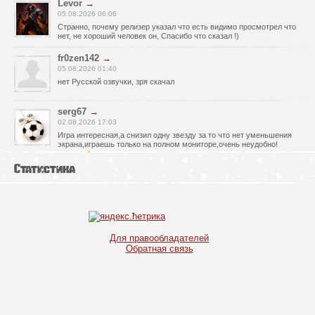
Levor
→
05.08.2026 06:06
Странно, почему релизер указал что есть видимо просмотрел что
нет, не хороший человек он, Спасибо что сказал !)
fr0zen142
→
05.08.2026 01:40
нет Русской озвучки, зря скачал
serg67
→
02.08.2026 17:03
Игра интересная,а снизил одну звезду за то что нет уменьшения
экрана,играешь только на полном мониторе,очень неудобно!
Спасибо за игру!!!
Статистика
glbvoyea5806
→
01.08.2026 10:03
Висит задание На штурм а что делать дальше не пойму всё
испробовал?
serg67
→
Для правообладателей
30.07.2026 00:43
Обратная связь
Просто шикарная игрушка! Спасибо огромное!!!
Max54
→
25.07.2026 11:53
как быть если при окончании дня игра вылитает?