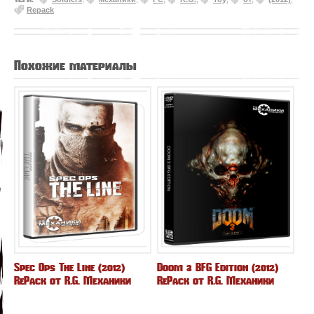
Repack
Похожие материалы
Spec Ops The Line (2012)
Doom 3 BFG Edition (2012)
RePack от R.G. Механики
RePack от R.G. Механики