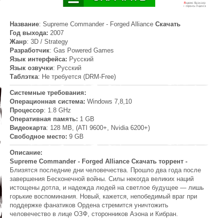
Название
: Supreme Commander - Forged Alliance
Скачать
Год выхода:
2007
Жанр
: 3D / Strategy
Разработчик
: Gas Powered Games
Язык интерфейса:
Русский
Язык озвучки
: Русский
Таблэтка
: Не требуется (DRM-Free)
Системные требования:
Операционная система:
Windows 7,8,10
Процессор
: 1.8 GHz
Оперативная память:
1 GB
Видеокарта
: 128 MB, (ATI 9600+, Nvidia 6200+)
Свободное место:
9 GB
Описание:
Supreme Commander - Forged Alliance Скачать торрент -
Близятся последние дни человечества. Прошло два года после
завершения Бесконечной войны. Силы некогда великих наций
истощены дотла, и надежда людей на светлое будущее — лишь
горькие воспоминания. Новый, кажется, непобедимый враг при
поддержке фанатиков Ордена стремится уничтожить
человечество в лице ОЗФ, сторонников Аэона и Кибран.