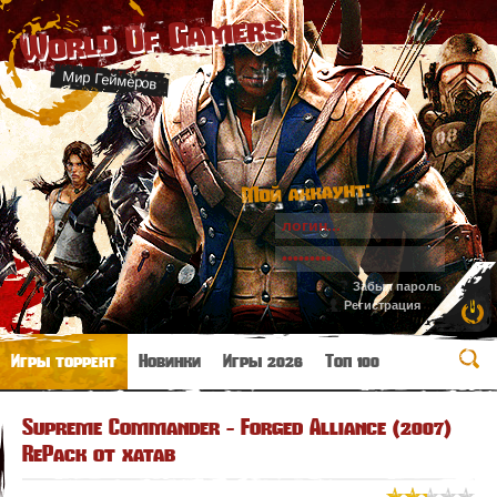
World Of Gamers
Мир Геймеров
Мой аккаунт:
Забыл пароль
Регистрация
Игры торрент
Новинки
Игры 2026
Топ 100
Supreme Commander - Forged Alliance (2007)
RePack от xatab