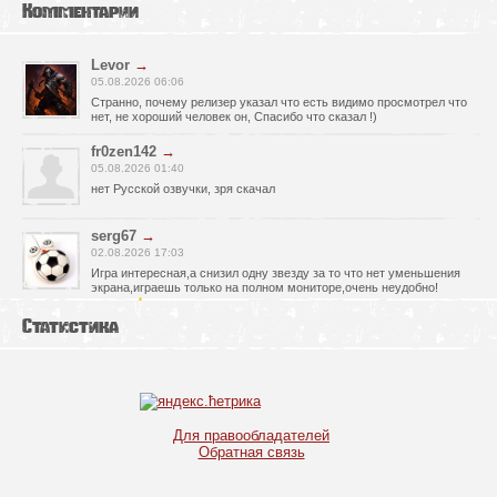
Комментарии
Levor
→
05.08.2026 06:06
Странно, почему релизер указал что есть видимо просмотрел что
нет, не хороший человек он, Спасибо что сказал !)
fr0zen142
→
05.08.2026 01:40
нет Русской озвучки, зря скачал
serg67
→
02.08.2026 17:03
Игра интересная,а снизил одну звезду за то что нет уменьшения
экрана,играешь только на полном мониторе,очень неудобно!
Спасибо за игру!!!
Статистика
glbvoyea5806
→
01.08.2026 10:03
Висит задание На штурм а что делать дальше не пойму всё
испробовал?
serg67
→
Для правообладателей
30.07.2026 00:43
Обратная связь
Просто шикарная игрушка! Спасибо огромное!!!