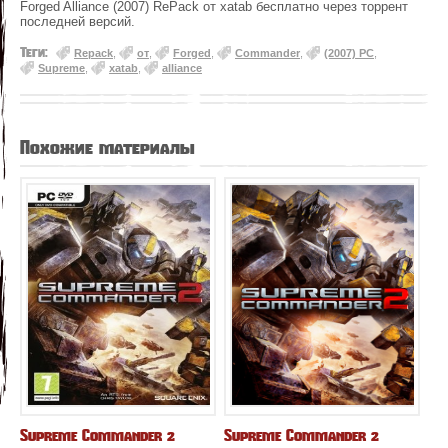
Forged Alliance (2007) RePack от xatab бесплатно через торрент
последней версий.
Теги:
Repack
,
от
,
Forged
,
Commander
,
(2007) PC
,
Supreme
,
xatab
,
alliance
Похожие материалы
Supreme Commander 2
Supreme Commander 2