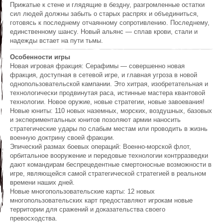
Прижатые к стене и глядящие в бездну, разгромленные остатки
сил людей должны забыть о старых распрях и объединиться,
готовясь к последнему отчаянному сопротивлению. Последнему,
единственному шансу. Новый альянс — сплав крови, стали и
надежды встает на пути тьмы.
Особенности игры
Новая игровая фракция: Серафимы — совершенно новая
фракция, доступная в сетевой игре, и главная угроза в новой
однопользовательской кампании. Это хитрая, изобретательная и
технологически продвинутая раса, истинные мастера квантовой
технологии. Новое оружие, новые стратегии, новые завоевания!
Новые юниты: 110 новых наземных, морских, воздушных, базовых
и экспериментальных юнитов позоляют армии наносить
стратегические удары по слабым местам или проводить в жизнь
военную доктрину своей фракции.
Эпический размах боевых операций: Военно-морской флот,
орбитальное вооружение и передовые технологии контрразведки
дают командирам беспрецедентные смертоносные возможности в
игре, являющейся самой стратегической стратегией в реальном
времени наших дней.
Новые многопользовательские карты: 12 новых
многопользовательских карт предоставляют игрокам новые
территории для сражений и доказательства своего
превосходства.