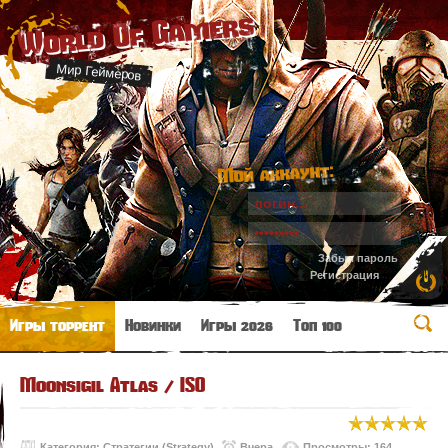
World Of Gamers
Мир Геймеров
Мой аккаунт:
Забыл пароль
Регистрация
Игры торрент
Новинки
Игры 2026
Топ 100
Moonsigil Atlas / ISO
Категория:
Стратегии (Strategy)
Вчера
Просмотры: 164