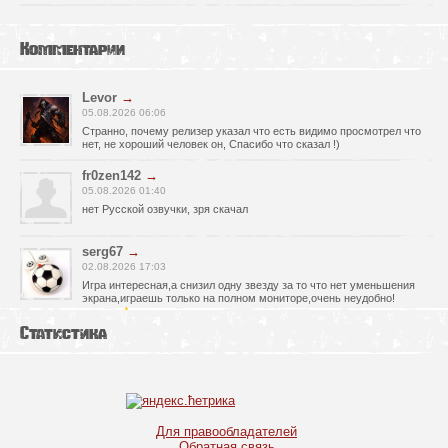
Комментарии
Levor
→
05.08.2026 06:06
Странно, почему релизер указал что есть видимо просмотрел что
нет, не хороший человек он, Спасибо что сказал !)
fr0zen142
→
05.08.2026 01:40
нет Русской озвучки, зря скачал
serg67
→
02.08.2026 17:03
Игра интересная,а снизил одну звезду за то что нет уменьшения
экрана,играешь только на полном мониторе,очень неудобно!
Спасибо за игру!!!
Статистика
glbvoyea5806
→
01.08.2026 10:03
Висит задание На штурм а что делать дальше не пойму всё
испробовал?
serg67
→
Для правообладателей
30.07.2026 00:43
Обратная связь