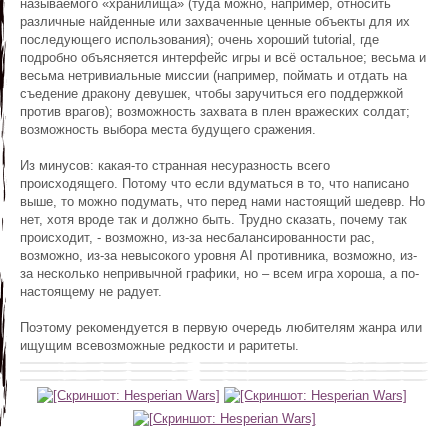
называемого «хранилища» (туда можно, например, относить
различные найденные или захваченные ценные объекты для их
последующего использования); очень хороший tutorial, где
подробно объясняется интерфейс игры и всё остальное; весьма и
весьма нетривиальные миссии (например, поймать и отдать на
съедение дракону девушек, чтобы заручиться его поддержкой
против врагов); возможность захвата в плен вражеских солдат;
возможность выбора места будущего сражения.
Из минусов: какая-то странная несуразность всего
происходящего. Потому что если вдуматься в то, что написано
выше, то можно подумать, что перед нами настоящий шедевр. Но
нет, хотя вроде так и должно быть. Трудно сказать, почему так
происходит, - возможно, из-за несбалансированности рас,
возможно, из-за невысокого уровня AI противника, возможно, из-
за несколько непривычной графики, но – всем игра хороша, а по-
настоящему не радует.
Поэтому рекомендуется в первую очередь любителям жанра или
ищущим всевозможные редкости и раритеты.