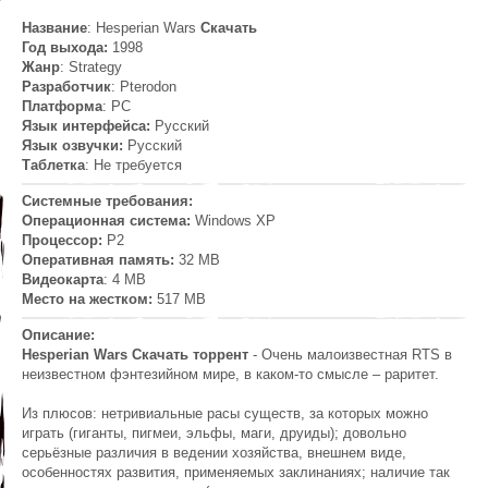
Название
: Hesperian Wars
Скачать
Год выхода:
1998
Жанр
: Strategy
Разработчик
: Pterodon
Платформа
: PC
Язык интерфейса:
Русский
Язык озвучки:
Русский
Таблетка
: Не требуется
Системные требования:
Операционная система:
Windows XP
Процессор:
P2
Оперативная память:
32 MB
Видеокарта
: 4 MB
Место на жестком:
517 MB
Описание:
Hesperian Wars Скачать торрент
- Очень малоизвестная RTS в
неизвестном фэнтезийном мире, в каком-то смысле – раритет.
Из плюсов: нетривиальные расы существ, за которых можно
играть (гиганты, пигмеи, эльфы, маги, друиды); довольно
серьёзные различия в ведении хозяйства, внешнем виде,
особенностях развития, применяемых заклинаниях; наличие так