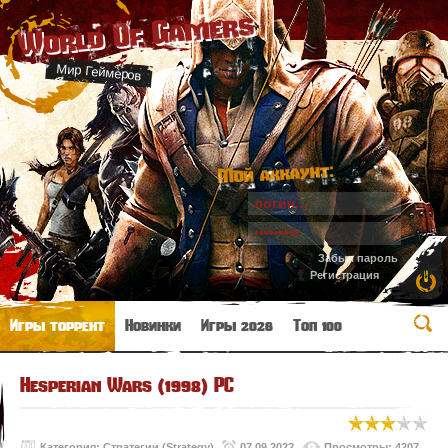
World Of Gamers
Мир Геймеров
Мой аккаунт:
Забыл пароль
Регистрация
Игры торрент
Новинки
Игры 2026
Топ 100
Hesperian Wars (1998) PC
Категория:
Стратегии (Strategy)
07.09.2022
Просмотры: 4207