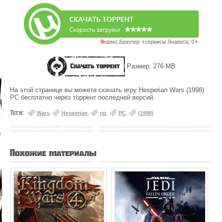
Скачать торрент
Размер: 276 MB
На этой странице вы можете скачать игру Hesperian Wars (1998)
PC бесплатно через торрент последней версий.
Теги:
Wars
,
Hesperian
,
rip
,
PC
,
(1998)
Похожие материалы