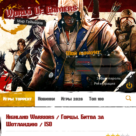
World Of Gamers
Мир Геймеров
Мой аккаунт:
Забыл пароль
Регистрация
Игры торрент
Новинки
Игры 2026
Топ 100
Highland Warriors / Горцы. Битва за
Шотландию / ISO