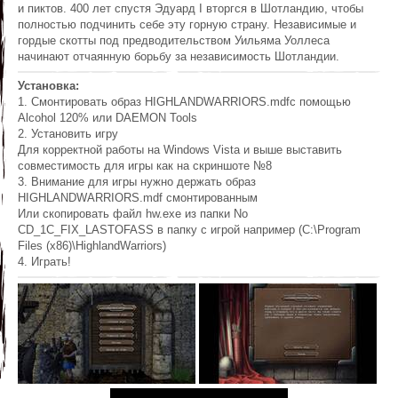
и пиктов. 400 лет спустя Эдуард I вторгся в Шотландию, чтобы
полностью подчинить себе эту горную страну. Независимые и
гордые скотты под предводительством Уильяма Уоллеса
начинают отчаянную борьбу за независимость Шотландии.
Установка:
1. Смонтировать образ HIGHLANDWARRIORS.mdfс помощью
Alcohol 120% или DAEMON Tools
2. Установить игру
Для корректной работы на Windows Vista и выше выставить
совместимость для игры как на скриншоте №8
3. Внимание для игры нужно держать образ
HIGHLANDWARRIORS.mdf смонтированным
Или скопировать файл hw.exe из папки No
CD_1C_FIX_LASTOFASS в папку с игрой например (C:\Program
Files (x86)\HighlandWarriors)
4. Играть!