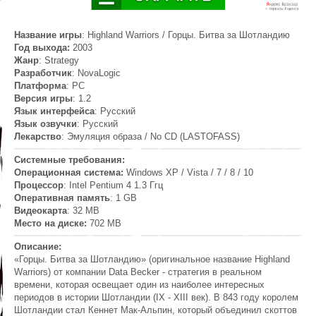
Название игры
: Highland Warriors / Горцы. Битва за Шотландию
Год выхода:
2003
Жанр
: Strategy
Разработчик
: NovaLogic
Платформа
: PC
Версия игры
: 1.2
Язык интерфейса
: Русский
Язык озвучки
: Русский
Лекарство
: Эмуляция образа / No CD (LASTOFASS)
Системные требования:
Операционная система:
Windows XP / Vista / 7 / 8 / 10
Процессор
: Intel Pentium 4 1.3 Ггц
Оперативная память
: 1 GB
Видеокарта
: 32 MB
Место на диске:
702 MB
Описание:
«Горцы. Битва за Шотландию» (оригинальное название Highland
Warriors) от компании Data Becker - стратегия в реальном
времени, которая освещает один из наиболее интересных
периодов в истории Шотландии (IX - XIII век). В 843 году королем
Шотландии стал Кеннет Мак-Альпин, который объединил скоттов