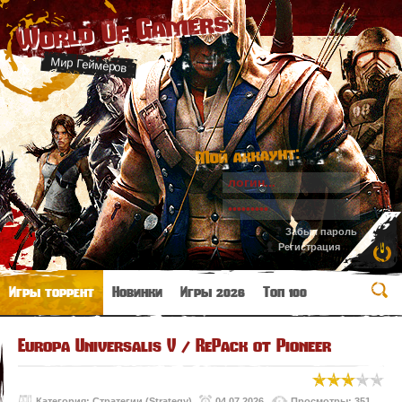
World Of Gamers
Мир Геймеров
Мой аккаунт:
Забыл пароль
Регистрация
Игры торрент
Новинки
Игры 2026
Топ 100
Europa Universalis V / RePack от Pioneer
Категория:
Стратегии (Strategy)
04.07.2026
Просмотры: 351