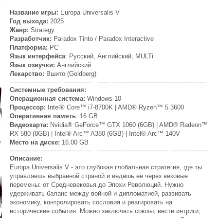
Название игры:
Europa Universalis V
Год выхода:
2025
Жанр:
Strategy
Разработчик:
Paradox Tinto / Paradox Interactive
Платформа:
PC
Язык интерфейса
: Русский, Английский, MULTi
Язык озвучки:
Английский
Лекарство:
Вшито (Goldberg)
Системные требования:
Операционная система:
Windows 10
Процессор:
Intel® Core™ i7-8700K | AMD® Ryzen™ 5 3600
Оперативная память
: 16 GB
Видеокарта:
Nvidia® GeForce™ GTX 1060 (6GB) | AMD® Radeon™
RX 580 (8GB) | Intel® Arc™ A380 (6GB) | Intel® Arc™ 140V
Место на диске:
16.00 GB
Описание:
Europa Universalis V - это глубокая глобальная стратегия, где ты
управляешь выбранной страной и ведёшь её через вековые
перемены: от Средневековья до Эпохи Революций. Нужно
удерживать баланс между войной и дипломатией, развивать
экономику, контролировать сословия и реагировать на
исторические события. Можно заключать союзы, вести интриги,