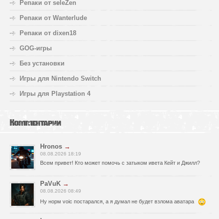
Репаки от seleZen
Репаки от Wanterlude
Репаки от dixen18
GOG-игры
Без установки
Игры для Nintendo Switch
Игры для Playstation 4
Комментарии
Hronos
→
08.08.2026 18:19
Всем привет! Кто может помочь с затыком ивета Кейт и Джилл?
PaVuK
→
08.08.2026 08:49
Ну норм voic постарался, а я думал не будет взлома аватара