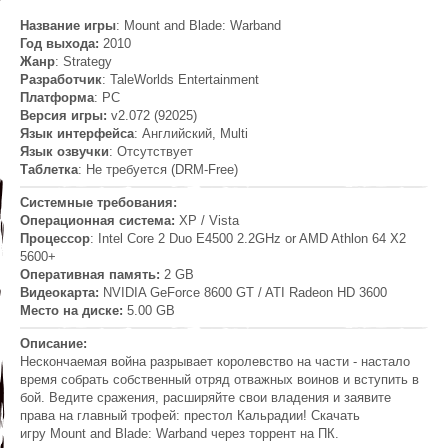
Название игры
: Mount and Blade: Warband
Год выхода:
2010
Жанр
: Strategy
Разработчик
: TaleWorlds Entertainment
Платформа
: PC
Версия игры:
v2.072 (92025)
Язык интерфейса
: Английский, Multi
Язык озвучки
: Отсутствует
Таблетка
: Не требуется (DRM-Free)
Системные требования:
Операционная система:
XP / Vista
Процессор
: Intel Core 2 Duo E4500 2.2GHz or AMD Athlon 64 X2
5600+
Оперативная память:
2 GB
Видеокарта:
NVIDIA GeForce 8600 GT / ATI Radeon HD 3600
Место на диске:
5.00 GB
Описание:
Нескончаемая война разрывает королевство на части - настало
время собрать собственный отряд отважных воинов и вступить в
бой. Ведите сражения, расширяйте свои владения и заявите
права на главный трофей: престол Кальрадии! Скачать
игру Mount and Blade: Warband через торрент на ПК.