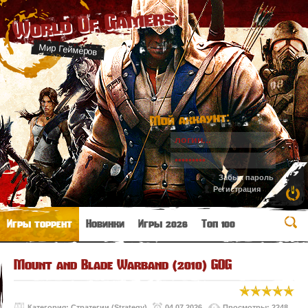
World Of Gamers
Мир Геймеров
Мой аккаунт:
Забыл пароль
Регистрация
Игры торрент
Новинки
Игры 2026
Топ 100
Mount and Blade Warband (2010) GOG
Категория:
Стратегии (Strategy)
04.07.2026
Просмотры: 2248