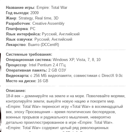
Название игры
: Empire: Total War
Год выхода:
2009
Жанр
: Strategy, Real time, 3D
Разработчик
: Creative Assembly
Платформа
: PC
Язык интерфейса:
Русский, Английский
Язык озвучки
: Русский, Английский
Лекарство
: Вшито (DCCentR)
Cистемные требования:
Операционная система:
Windows XP, Vista, 7, 8, 10
Процессор
: Intel Pentium 2.4 ГГц
Оперативная память:
2 GB ОЗУ
Видеокарта:
с 256 МБ видеопамяти, совместимая с DirectX 9.0c
Место на диске:
16 GB
Описание:
18-й век – доминируйте на земле и на море. Повелевайте морями,
контролируйте земли, выкуйте новую нацию и покорите мир.
«Empire: Total War» переносит игру «Total War» в восемнадцатый
век, эпоху Просвещения – время политических беспорядков,
военных прорывов и радикального мышления, невероятно
детально проиллюстрированное в игре «Empire: Total War».
«Empire: Total War» содержит целый ряд революционных