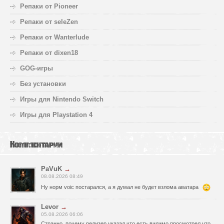
Репаки от Pioneer
Репаки от seleZen
Репаки от Wanterlude
Репаки от dixen18
GOG-игры
Без установки
Игры для Nintendo Switch
Игры для Playstation 4
Комментарии
PaVuK
→
08.08.2026 08:49
Ну норм voic постарался, а я думал не будет взлома аватара
Levor
→
05.08.2026 06:06
Странно, почему релизер указал что есть видимо просмотрел что