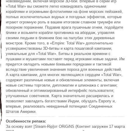
нововведений, включая морской 3D-бой. Впервые в серии игр
«Total War» вы сможете легко командовать одиночными
кораблями и огромными флотилиями на фоне морских пейзажей,
полных исключительных водных и погодных эффектов, которые
играют огромную роль в вашем итоговом славном триумфе или
позорном поражении. Подавив врага пушечным огнем, подойдите
ближе и возьмите корабли противника на абордаж, управляя
своими людьми в ближнем бою на палубах этих деревянных
монстров. Кроме того, в «Empire: Total War» дополнительно
усовершенствованы 3D-битвы и карта пошаговой кампании,
уникальные для «Total War». Битвы в реальном времени с
пушками и мушкетами поставят перед игроками новые задачи. Им
придется овладеть новыми боевыми порядками и тактикой
вследствие увеличения значения пороха для военных действий.
А карта кампании, для многих являющаяся сердцем «Total War»,
содержит различные новые и обновленные элементы, включая
новые системы торговли, дипломатии и шпионажа с агентами;
обновленный и оптимизированный интерфейс пользователя;
улучшенных советников. Карта значительно расширилась и
позволяет завладеть богатствами Индии, обуздать Европу и,
впервые, реализовать невиданный потенциал Соединенных
Штатов Америки.
Особенности репака:
За основу взят [Steam-Rip]от ORiGiNS (Контент загружен 17 марта