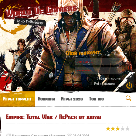
World Of Gamers
Мир Геймеров
Мой аккаунт:
Забыл пароль
Регистрация
Игры торрент
Новинки
Игры 2026
Топ 100
Empire: Total War / RePack от xatab
Категория:
Стратегии (Strategy)
26.04.2026