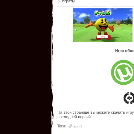
3. Играть!
Игра обн
На этой странице вы можете скачать иг
последней версий.
Теги:
sport