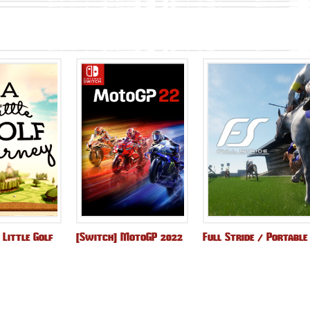
 Little Golf
[Switch] MotoGP 2022
Full Stride / Portable