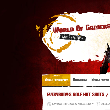
World Of Gamer
Мир Геймеров
Игры торрент
Новинки
Игры 2026
EVERYBODY'S GOLF HOT SHOTS / 
Категория:
Спортивные (Sport)
09.06.