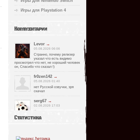
Игры для Nintendo Switch
Игры для Playstation 4
Комментарии
Levor
→
05.08.2026 06:06
Странно, почему релизер
указал что есть видимо
просмотрел что нет, не хороший человек
он, Спасибо что сказал !)
fr0zen142
→
05.08.2026 01:40
нет Русской озвучки, зря
скачал
serg67
→
02.08.2026 17:03
Игра интересная,а снизил
одну звезду за то что нет
Статистика
уменьшения экрана,играешь только на
полном мониторе,очень неудобно!
Спасибо за игру!!!
glbvoyea5806
→