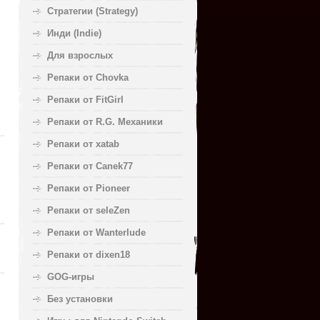
Стратегии (Strategy)
Инди (Indie)
Для взрослых
Репаки от Chovka
Репаки от FitGirl
Репаки от R.G. Механики
Репаки от xatab
Репаки от Canek77
Репаки от Pioneer
Репаки от seleZen
Репаки от Wanterlude
Репаки от dixen18
GOG-игры
Без установки