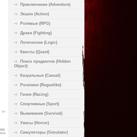
Приключение (Adventure)
Экшен (Action)
Ролевые (RPG)
Драки (Fighting)
Логические (Logic)
Квесты (Quest)
Поиск предметов (Hidden
Object)
Казуальные (Casual)
Рогалики (Roguelike)
Гонки (Racing)
Спортивные (Sport)
Выживание (Survival)
Ужасы (Horror)
Симуляторы (Simulator)