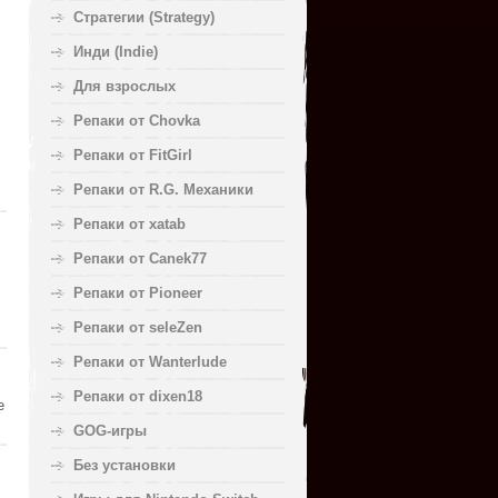
Стратегии (Strategy)
Инди (Indie)
Для взрослых
Репаки от Chovka
Репаки от FitGirl
Репаки от R.G. Механики
Репаки от xatab
Репаки от Canek77
Репаки от Pioneer
Репаки от seleZen
Репаки от Wanterlude
Репаки от dixen18
е
GOG-игры
Без установки