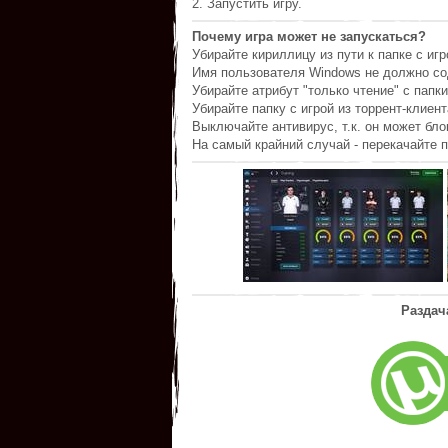
2. Запустить игру.
Почему игра может не запускаться?
Убирайте кириллицу из пути к папке с игр
Имя пользователя Windows не должно со
Убирайте атрибут "только чтение" с папки
Убирайте папку с игрой из торрент-клиент
Выключайте антивирус, т.к. он может бл
На самый крайний случай - перекачайте п
Раздач