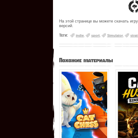
На этой странице вы можете скачать игру
версий.
Теги:
indie
,
sport
,
Simulator
,
stra
Похожие материалы