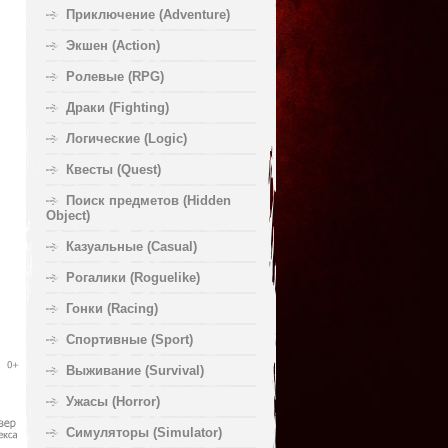
Приключение (Adventure)
Экшен (Action)
Ролевые (RPG)
Драки (Fighting)
Логические (Logic)
Квесты (Quest)
Поиск предметов (Hidden
Object)
Казуальные (Casual)
Рогалики (Roguelike)
Гонки (Racing)
Спортивные (Sport)
Выживание (Survival)
Ужасы (Horror)
Симуляторы (Simulator)