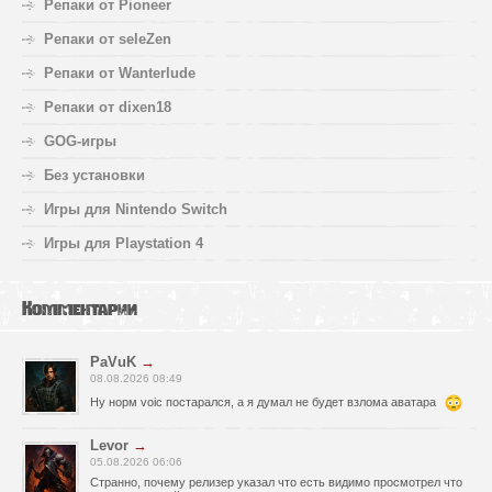
Репаки от Pioneer
Репаки от seleZen
Репаки от Wanterlude
Репаки от dixen18
GOG-игры
Без установки
Игры для Nintendo Switch
Игры для Playstation 4
Комментарии
PaVuK
→
08.08.2026 08:49
Ну норм voic постарался, а я думал не будет взлома аватара
Levor
→
05.08.2026 06:06
Странно, почему релизер указал что есть видимо просмотрел что