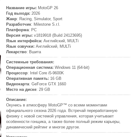
Название игры:
MotoGP 26
Год выхода:
2026
Жанр
: Racing, Simulator, Sport
Разработчик
: Milestone S.r.l.
Платформа
: PC
Версия игры:
v1819918 (Build 24123695)
Язык интерфейса:
Английский, MULTi
Язык озвучки:
Английский, MULTi
Лекарство
: Вшита
Системные требования:
Операционная система:
Windows 11 (64-bit)
Процессор
: Intel Core i5-9600K
Оперативная память:
16 GB
Видеокарта
: GeForce GTX 1660
Место на диске
: 29 GB
Описание:
Окунись в атмосферу MotoGP™ со всеми моментами
официального сезона 2026 года. Встречай переработанную
физику с новой системой управления, которая учитывает
особенности гонщика, а также более полный режим карьеры,
динамический рейтинг и многое другое.