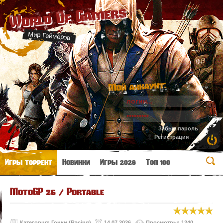
World Of Gamers
Мир Геймеров
Мой аккаунт:
Забыл пароль
Регистрация
Игры торрент
Новинки
Игры 2026
Топ 100
MotoGP 26 / Portable
Категория:
Гонки (Racing)
14.07.2026
Просмотры: 1240