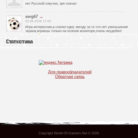
нет Русской озвучки, зря скачал
serg67
→
02.08.2026 17:03
Игра интересная,а снизил одну звезду за то что нет уменьшения
экрана,играешь только на полном мониторе,очень неудобно!
Спасибо за игру!!!
Статистика
glbvoyea5806
→
01.08.2026 10:03
Висит задание На штурм а что делать дальше не пойму всё
испробовал?
serg67
→
Для правообладателей
30.07.2026 00:43
Обратная связь
Просто шикарная игрушка! Спасибо огромное!!!
Max54
→
25.07.2026 11:53
как быть если при окончании дня игра вылитает?
serg67
→
21.07.2026 16:32
Отличная игрушка,как и вся серия,огромное спасибо!!!
Copyright World-Of-Gamers.Net © 2026
.