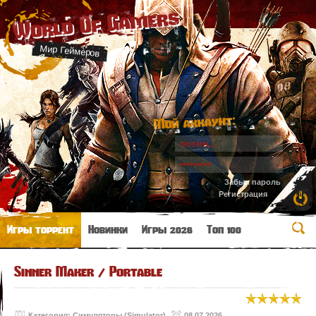
World Of Gamers
Мир Геймеров
Мой аккаунт:
Забыл пароль
Регистрация
Игры торрент
Новинки
Игры 2026
Топ 100
Sinner Maker / Portable
Категория:
Симуляторы (Simulator)
08.07.2026