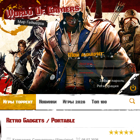
World Of Gamers
Мир Геймеров
Мой аккаунт:
Забыл пароль
Регистрация
Игры торрент
Новинки
Игры 2026
Топ 100
Retro Gadgets / Portable
Категория:
Симуляторы (Simulator)
08.07.2026