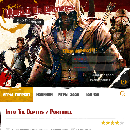
World Of Gamers
Мир Геймеров
Мой аккаунт:
Забыл пароль
Регистрация
Игры торрент
Новинки
Игры 2026
Топ 100
Into The Depths / Portable
Категория:
Симуляторы (Simulator)
13.06.2026