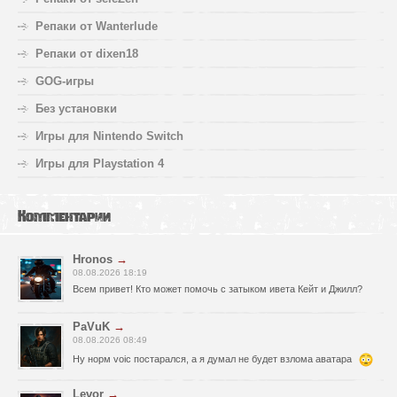
Репаки от Wanterlude
Репаки от dixen18
GOG-игры
Без установки
Игры для Nintendo Switch
Игры для Playstation 4
Комментарии
Hronos
→
08.08.2026 18:19
Всем привет! Кто может помочь с затыком ивета Кейт и Джилл?
PaVuK
→
08.08.2026 08:49
Ну норм voic постарался, а я думал не будет взлома аватара
Levor
→