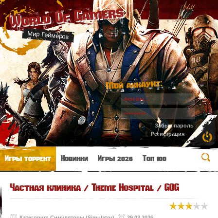
World Of Gamers
Мир Геймеров
Мой аккаунт:
Забыл пароль
Регистрация
Игры торрент
Новинки
Игры 2026
Топ 100
Частная клиника / Theme Hospital / GOG
Категория:
Симуляторы (Simulator)
29.03.2026