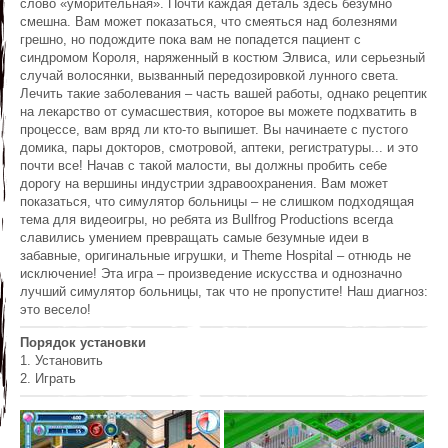
слово «уморительная». Почти каждая деталь здесь безумно
смешна. Вам может показаться, что смеяться над болезнями
грешно, но подождите пока вам не попадется пациент с
синдромом Короля, наряженный в костюм Элвиса, или серьезный
случай волосянки, вызванный передозировкой лунного света.
Лечить такие заболевания – часть вашей работы, однако рецептик
на лекарство от сумасшествия, которое вы можете подхватить в
процессе, вам вряд ли кто-то выпишет. Вы начинаете с пустого
домика, пары докторов, смотровой, аптеки, регистратуры... и это
почти все! Начав с такой малости, вы должны пробить себе
дорогу на вершины индустрии здравоохранения. Вам может
показаться, что симулятор больницы – не слишком подходящая
тема для видеоигры, но ребята из Bullfrog Productions всегда
славились умением превращать самые безумные идеи в
забавные, оригинальные игрушки, и Theme Hospital – отнюдь не
исключение! Эта игра – произведение искусства и однозначно
лучший симулятор больницы, так что не пропустите! Наш диагноз:
это весело!
Порядок установки
1. Установить
2. Играть