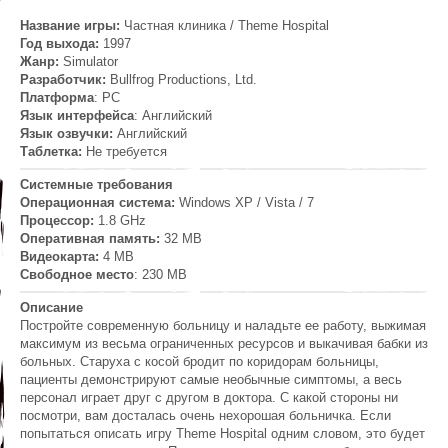
Название игры:
Частная клиника / Theme Hospital
Год выхода:
1997
Жанр:
Simulator
Разработчик:
Bullfrog Productions, Ltd.
Платформа
: PC
Язык интерфейса
: Английский
Язык озвучки:
Английский
Таблетка:
Не требуется
Системные требования
Операционная система:
Windows XP / Vista / 7
Процессор:
1.8 GHz
Оперативная память:
32 MB
Видеокарта:
4 MB
Свободное место
: 230 MB
Описание
Постройте современную больницу и наладьте ее работу, выжимая
максимум из весьма ограниченных ресурсов и выкачивая бабки из
больных. Старуха с косой бродит по коридорам больницы,
пациенты демонстрируют самые необычные симптомы, а весь
персонал играет друг с другом в доктора. С какой стороны ни
посмотри, вам досталась очень нехорошая больничка. Если
попытаться описать игру Theme Hospital одним словом, это будет