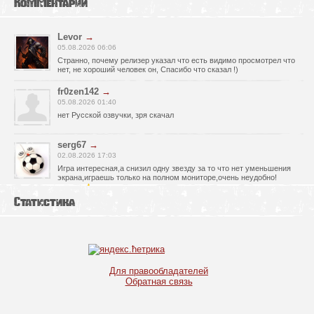
Комментарии
Levor
→
05.08.2026 06:06
Странно, почему релизер указал что есть видимо просмотрел что
нет, не хороший человек он, Спасибо что сказал !)
fr0zen142
→
05.08.2026 01:40
нет Русской озвучки, зря скачал
serg67
→
02.08.2026 17:03
Игра интересная,а снизил одну звезду за то что нет уменьшения
экрана,играешь только на полном мониторе,очень неудобно!
Спасибо за игру!!!
Статистика
glbvoyea5806
→
01.08.2026 10:03
Висит задание На штурм а что делать дальше не пойму всё
испробовал?
serg67
→
Для правообладателей
30.07.2026 00:43
Обратная связь
Просто шикарная игрушка! Спасибо огромное!!!