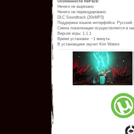
Особенности RePack:
Ничего не вырезано
Ничего не перекодировано
DLC Soundtrack (20хМР3)
Поддержка языков интерфейса: Русский, 
Смена локализации осуществляется в на
Версия игры: 1.1.1
Время установки: ~1 минута
В установщике звучит Kim Waters