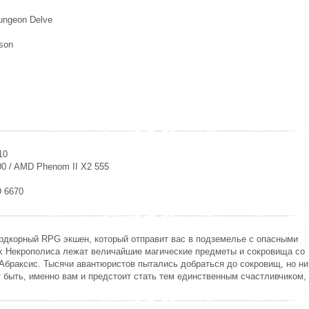
Dungeon Delve
rson
10
500 / AMD Phenom II X2 555
D 6670
ардкорный RPG экшен, который отправит вас в подземелье с опасными
ах Некрополиса лежат величайшие магические предметы и сокровища со
 Абраксис. Тысячи авантюристов пытались добраться до сокровищ, но ни
 быть, именно вам и предстоит стать тем единственным счастливчиком,