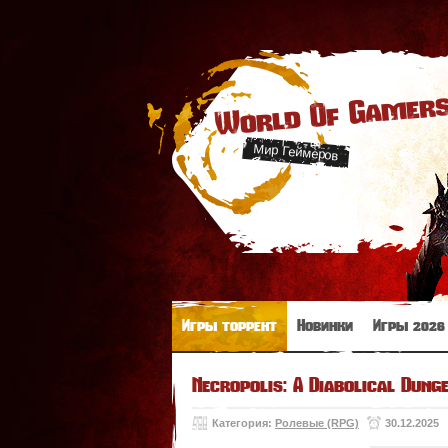
World Of Gamer
Мир Геймеров
Игры торрент
Новинки
Игры 2026
Necropolis: A Diabolical Dung
Категория:
Ролевые (RPG)
30.12.2025