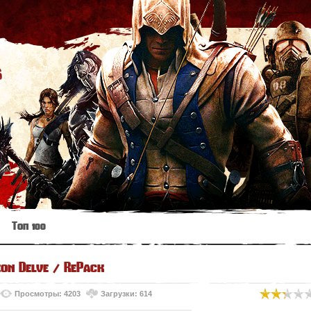
s
Топ 100
eon Delve / RePack
Просмотры: 4203
Загрузки: 614