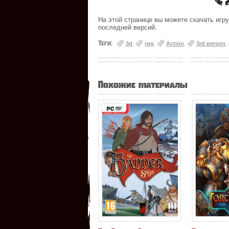
На этой странице вы можете скачать игру 
последней версий.
Теги:
3d
,
rpg
,
Action
,
3rd person
,
Похожие материалы