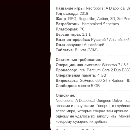
Название игры
: Necropolis: A Diabolical 
Год выхода:
2016
Жанр
: RPG, Roguelike, Action, 3D, 3rd Pe
Разработчик
: Harebrained Schemes
Платформа
: PC
Версия игры:
1.1.1
Язык интерфейса:
Русский / Английский
Язык озвучки:
Английский
Таблетка
: Вшита (3DM)
Системные требования:
Операционная система:
Windows 7 / 8 / 
Процессор
: Intel Pentium Core 2 Duo E8
Оперативная память
: 4 GB
Видеокарта
: GeForce 630 GT / Radeon H
Свободное место:
5 GB
Описание:
Necropolis: A Diabolical Dungeon Delve
- х
врагами и ловушками. Говорят, в глубин
всего мира, которые собрал там архимаг
одному не удалось их заполучить. Может
которому суждено их добыть.