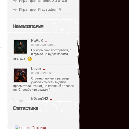
Игры для Nintendo Switch
Игры для Playstation 4
Комментарии
PaVuK
→
08.08.2026 08:49
Ну норм voic постарался, а
я думал не будет взлома
аватара
Levor
→
05.08.2026 06:06
Странно, почему релизер
указал что есть видимо
просмотрел что нет, не хороший человек
он, Спасибо что сказал !)
fr0zen142
→
05.08.2026 01:40
Статистика
нет Русской озвучки, зря
скачал
serg67
→
02.08.2026 17:03