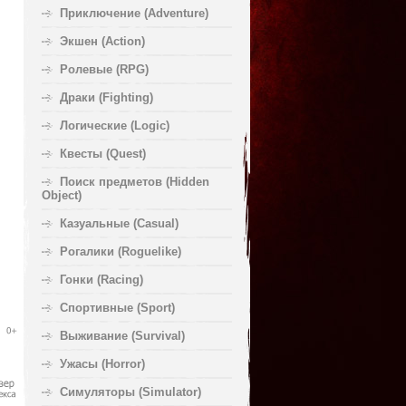
Приключение (Adventure)
Экшен (Action)
Ролевые (RPG)
Драки (Fighting)
Логические (Logic)
Квесты (Quest)
Поиск предметов (Hidden
Object)
Казуальные (Casual)
Рогалики (Roguelike)
Гонки (Racing)
Спортивные (Sport)
Выживание (Survival)
Ужасы (Horror)
Симуляторы (Simulator)