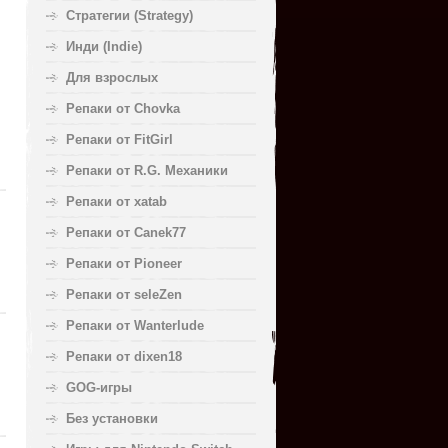
Стратегии (Strategy)
Инди (Indie)
Для взрослых
Репаки от Chovka
Репаки от FitGirl
Репаки от R.G. Механики
Репаки от xatab
Репаки от Canek77
Репаки от Pioneer
Репаки от seleZen
Репаки от Wanterlude
Репаки от dixen18
GOG-игры
Без установки