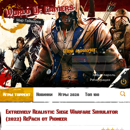
World Of Gamers
Мир Геймеров
Мой аккаунт:
Забыл пароль
Регистрация
Игры торрент
Новинки
Игры 2026
Топ 100
Extremely Realistic Siege Warfare Simulator
(2022) RePack от Pioneer