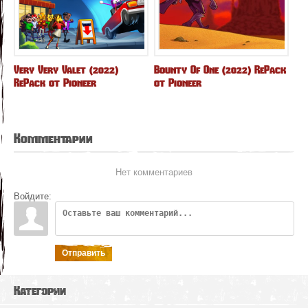
Very Very Valet (2022)
Bounty Of One (2022) RePack
RePack от Pioneer
от Pioneer
Комментарии
Нет комментариев
Войдите:
Отправить
Категории