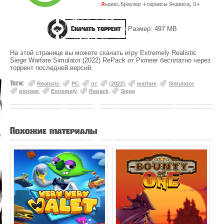
Скачать торрент
Размер: 497 MB
На этой странице вы можете скачать игру Extremely Realistic
Siege Warfare Simulator (2022) RePack от Pioneer бесплатно через
торрент последней версий.
Теги:
Realistic
,
PC
,
от
,
(2022)
,
warfare
,
Simulator
,
pioneer
,
Extremely
,
Repack
,
Siege
Похожие материалы