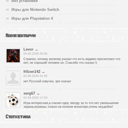
Без установки
Игры для Nintendo Switch
Игры для Playstation 4
Комментарии
Levor
→
05.08.2026 06:06
Странно, почему релизер указал что есть видимо просмотрел что
нет, не хороший человек он, Спасибо что сказал !)
fr0zen142
→
05.08.2026 01:40
нет Русской озвучки, зря скачал
serg67
→
02.08.2026 17:03
Игра интересная,а снизил одну звезду за то что нет уменьшения
экрана,играешь только на полном мониторе,очень неудобно!
Спасибо за игру!!!
Статистика
glbvoyea5806
→
01.08.2026 10:03