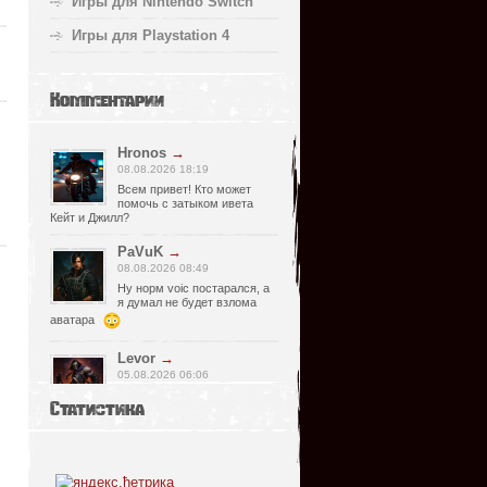
Игры для Nintendo Switch
Игры для Playstation 4
Комментарии
Hronos
→
08.08.2026 18:19
Всем привет! Кто может
помочь с затыком ивета
Кейт и Джилл?
PaVuK
→
08.08.2026 08:49
Ну норм voic постарался, а
я думал не будет взлома
аватара
Levor
→
05.08.2026 06:06
Странно, почему релизер
Статистика
указал что есть видимо
просмотрел что нет, не хороший человек
он, Спасибо что сказал !)
fr0zen142
→