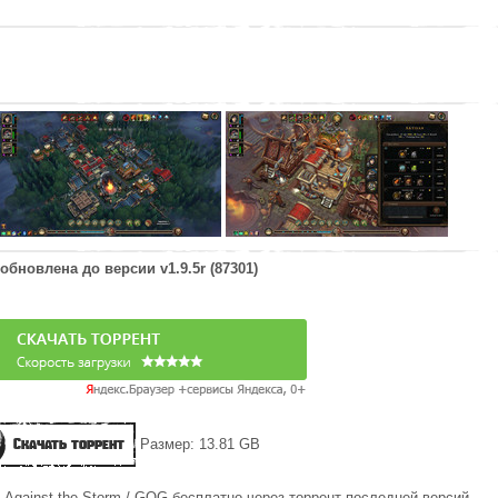
 обновлена до версии
v1.9.5r (87301)
Скачать торрент
Размер: 13.81 GB
 Against the Storm / GOG бесплатно через торрент последней версий.