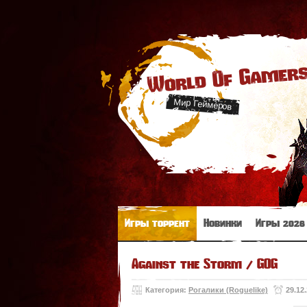
World Of Gamer
Мир Геймеров
Игры торрент
Новинки
Игры 2026
Against the Storm / GOG
Категория:
Рогалики (Roguelike)
29.12