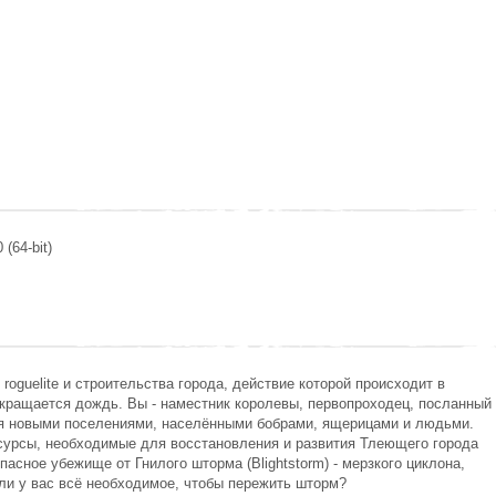
(64-bit)
и roguelite и строительства города, действие которой происходит в
екращается дождь. Вы - наместник королевы, первопроходец, посланный
ия новыми поселениями, населёнными бобрами, ящерицами и людьми.
есурсы, необходимые для восстановления и развития Тлеющего города
опасное убежище от Гнилого шторма (Blightstorm) - мерзкого циклона,
ли у вас всё необходимое, чтобы пережить шторм?