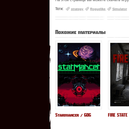
Теги:
strategy
,
Roguelike
,
Simulator
Похожие материалы
Starmancer / GOG
FIRE STATE