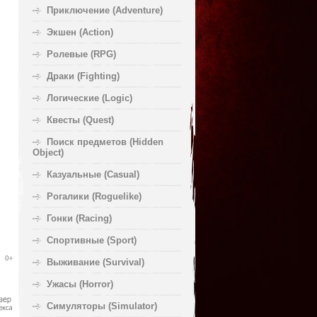
Приключение (Adventure)
Экшен (Action)
Ролевые (RPG)
Драки (Fighting)
Логические (Logic)
Квесты (Quest)
Поиск предметов (Hidden
Object)
Казуальные (Casual)
Рогалики (Roguelike)
Гонки (Racing)
Спортивные (Sport)
Выживание (Survival)
Ужасы (Horror)
Симуляторы (Simulator)