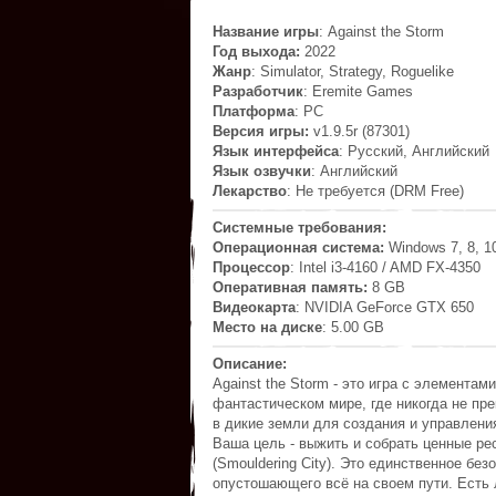
Название игры
: Against the Storm
Год выхода:
2022
Жанр
: Simulator, Strategy, Roguelike
Разработчик
: Eremite Games
Платформа
: PC
Версия игры:
v1.9.5r (87301)
Язык интерфейса
: Русский, Английский
Язык озвучки
: Английский
Лекарство
: Не требуется (DRM Free)
Системные требования:
Операционная система:
Windows 7, 8, 10 
Процессор
: Intel i3-4160 / AMD FX-4350
Оперативная память:
8 GB
Видеокарта
: NVIDIA GeForce GTX 650
Место на диске
: 5.00 GB
Описание:
Against the Storm - это игра c элементам
фантастическом мире, где никогда не пр
в дикие земли для создания и управлен
Ваша цель - выжить и собрать ценные р
(Smouldering City). Это единственное без
опустошающего всё на своем пути. Есть 