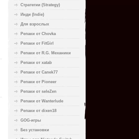
Стратегии (Strategy)
Инди (Indie)
Для взрослых
Репаки от Chovka
Репаки от FitGirl
Репаки от R.G. Механики
Репаки от xatab
Репаки от Canek77
Репаки от Pioneer
Репаки от seleZen
Репаки от Wanterlude
Репаки от dixen18
GOG-игры
Без установки