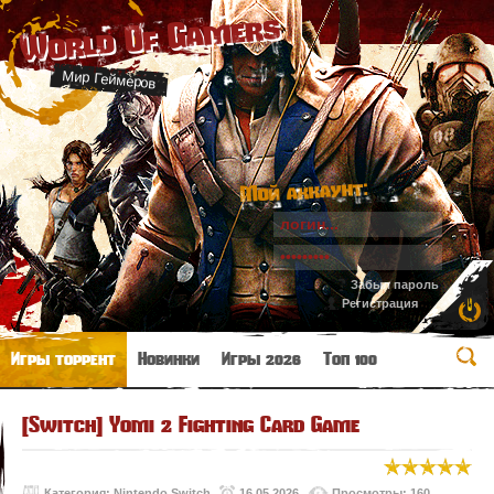
World Of Gamers
Мир Геймеров
Мой аккаунт:
Забыл пароль
Регистрация
Игры торрент
Новинки
Игры 2026
Топ 100
[Switch] Yomi 2 Fighting Card Game
Категория:
Nintendo Switch
16.05.2026
Просмотры: 160