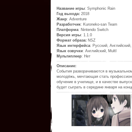
Название игры
: Symphonic Rain
Год выхода:
2018
Жанр
: Adventure
Разработчик
: Kuroneko-san Team
Платформа
: Nintendo Switch
Версия игры
: 1.1.0
Формат образа:
NSZ
Язык интерфейса
: Русский, Английский,
Язык озвучки
: Английский, MultI
Мультиплеер
: Нет
Описание:
События разворачиваются в музыкальном 
молодёжь, мечтающая стать профессион
обучение в училище, и в качестве выпу
будет сыграть в середине января на конц