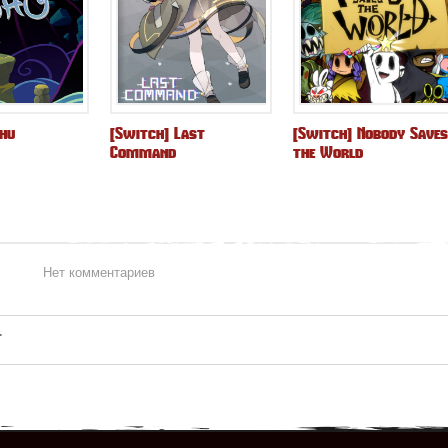
Shu
[Switch] Last
[Switch] Nobody Saves
Command
the World
Нет комментариев