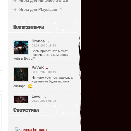
Игры для Nintendo Switch
Игры для Playstation 4
Комментарии
Hronos
→
08.08.2026 18:19
Всем привет! Кто может
помочь с затыком ивета
Кейт и Джилл?
PaVuK
→
08.08.2026 08:49
Ну норм voic постарался, а
я думал не будет взлома
аватара
Levor
→
05.08.2026 06:06
Странно, почему релизер
Статистика
указал что есть видимо
просмотрел что нет, не хороший человек
он, Спасибо что сказал !)
fr0zen142
→