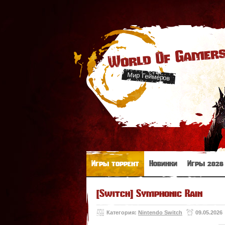
World Of Gamer
Мир Геймеров
Игры торрент
Новинки
Игры 2026
[Switch] Symphonic Rain
Категория:
Nintendo Switch
09.05.2026