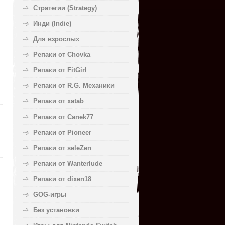
Стратегии (Strategy)
Инди (Indie)
Для взрослых
Репаки от Chovka
Репаки от FitGirl
Репаки от R.G. Механики
Репаки от xatab
Репаки от Canek77
Репаки от Pioneer
Репаки от seleZen
Репаки от Wanterlude
Репаки от dixen18
GOG-игры
Без установки