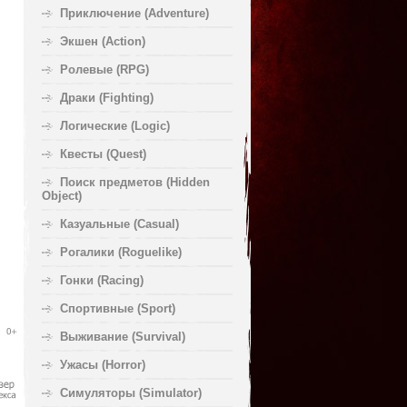
Приключение (Adventure)
Экшен (Action)
Ролевые (RPG)
Драки (Fighting)
Логические (Logic)
Квесты (Quest)
Поиск предметов (Hidden
Object)
Казуальные (Casual)
Рогалики (Roguelike)
Гонки (Racing)
Спортивные (Sport)
Выживание (Survival)
Ужасы (Horror)
Симуляторы (Simulator)