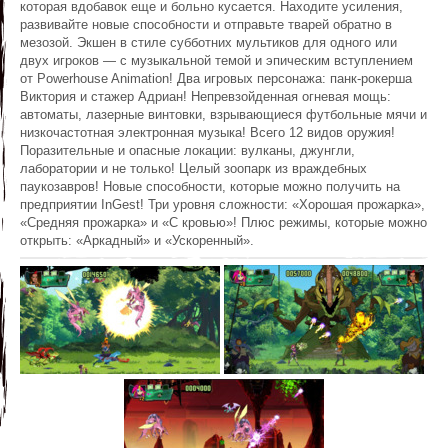
которая вдобавок еще и больно кусается. Находите усиления,
развивайте новые способности и отправьте тварей обратно в
мезозой. Экшен в стиле субботних мультиков для одного или
двух игроков — с музыкальной темой и эпическим вступлением
от Powerhouse Animation! Два игровых персонажа: панк-рокерша
Виктория и стажер Адриан! Непревзойденная огневая мощь:
автоматы, лазерные винтовки, взрывающиеся футбольные мячи и
низкочастотная электронная музыка! Всего 12 видов оружия!
Поразительные и опасные локации: вулканы, джунгли,
лаборатории и не только! Целый зоопарк из враждебных
паукозавров! Новые способности, которые можно получить на
предприятии InGest! Три уровня сложности: «Хорошая прожарка»,
«Средняя прожарка» и «С кровью»! Плюс режимы, которые можно
открыть: «Аркадный» и «Ускоренный».