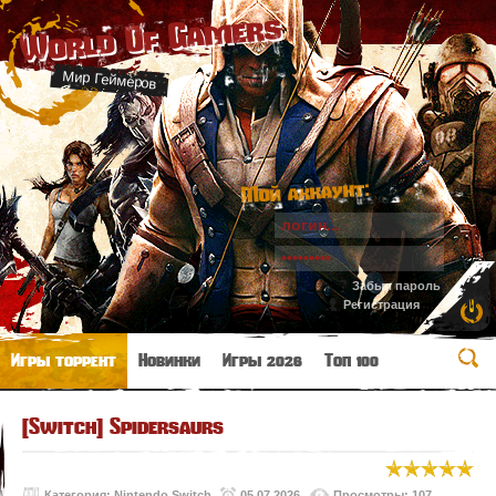
World Of Gamers
Мир Геймеров
Мой аккаунт:
Забыл пароль
Регистрация
Игры торрент
Новинки
Игры 2026
Топ 100
[Switch] Spidersaurs
Категория:
Nintendo Switch
05.07.2026
Просмотры: 107