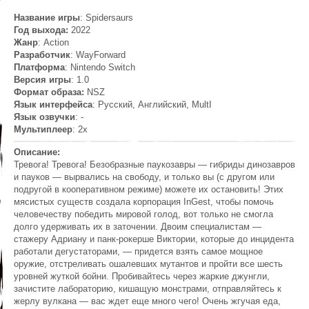
Название игры
: Spidersaurs
Год выхода:
2022
Жанр
: Action
Разработчик
: WayForward
Платформа
: Nintendo Switch
Версия игры
: 1.0
Формат образа:
NSZ
Язык интерфейса
: Русский, Английский, MultI
Язык озвучки
: -
Мультиплеер
: 2x
Описание:
Тревога! Тревога! Безобразные паукозавры — гибриды динозавров
и пауков — вырвались на свободу, и только вы (с другом или
подругой в кооперативном режиме) можете их остановить! Этих
мясистых существ создала корпорация InGest, чтобы помочь
человечеству победить мировой голод, вот только не смогла
долго удерживать их в заточении. Двоим специалистам —
стажеру Адриану и панк-рокерше Виктории, которые до инцидента
работали дегустаторами, — придется взять самое мощное
оружие, отстреливать ошалевших мутантов и пройти все шесть
уровней жуткой бойни. Пробивайтесь через жаркие джунгли,
зачистите лабораторию, кишащую монстрами, отправляйтесь к
жерлу вулкана — вас ждет еще много чего! Очень жгучая еда,