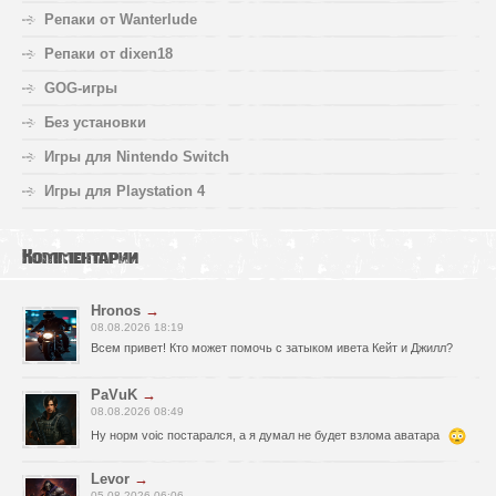
Репаки от Wanterlude
Репаки от dixen18
GOG-игры
Без установки
Игры для Nintendo Switch
Игры для Playstation 4
Комментарии
Hronos
→
08.08.2026 18:19
Всем привет! Кто может помочь с затыком ивета Кейт и Джилл?
PaVuK
→
08.08.2026 08:49
Ну норм voic постарался, а я думал не будет взлома аватара
Levor
→
05.08.2026 06:06