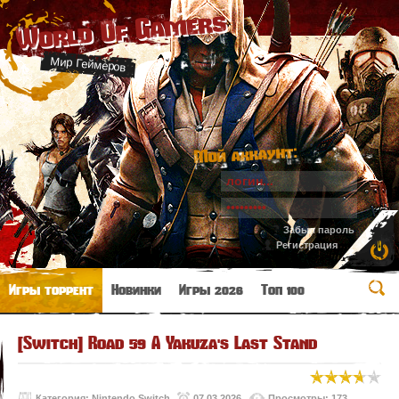
World Of Gamers
Мир Геймеров
Мой аккаунт:
Забыл пароль
Регистрация
Игры торрент
Новинки
Игры 2026
Топ 100
[Switch] Road 59 A Yakuza's Last Stand
Категория:
Nintendo Switch
07.03.2026
Просмотры: 173