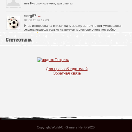
нет Русской озвучки, зря скачал
serg67
→
02.08.2026 17:03
Игра интересная,а снизил одну звезду за то что нет уменьшения
экрана,играешь только на полном мониторе,очень неудобно!
Спасибо за игру!!!
Статистика
glbvoyea5806
→
01.08.2026 10:03
Висит задание На штурм а что делать дальше не пойму всё
испробовал?
serg67
→
Для правообладателей
30.07.2026 00:43
Обратная связь
Просто шикарная игрушка! Спасибо огромное!!!
Max54
→
25.07.2026 11:53
как быть если при окончании дня игра вылитает?
serg67
→
21.07.2026 16:32
Отличная игрушка,как и вся серия,огромное спасибо!!!
Copyright World-Of-Gamers.Net © 2026
.