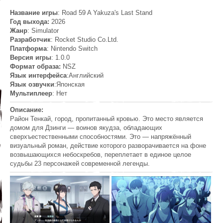
Название игры
: Road 59 A Yakuza's Last Stand
Год выхода:
2026
Жанр
: Simulator
Разработчик
: Rocket Studio Co.Ltd.
Платформа
: Nintendo Switch
Версия игры
: 1.0.0
Формат образа:
NSZ
Язык интерфейса
:Английский
Язык озвучки
:Японская
Мультиплеер
: Hет
Описание:
Район Тенкай, город, пропитанный кровью. Это место является
домом для Дзинги — воинов якудза, обладающих
сверхъестественными способностями. Это — напряжённый
визуальный роман, действие которого разворачивается на фоне
возвышающихся небоскребов, переплетает в единое целое
судьбы 23 персонажей современной легенды.