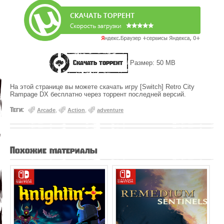
Скачать торрент
Размер: 50 MB
На этой странице вы можете скачать игру [Switch] Retro City
Rampage DX бесплатно через торрент последней версий.
Теги:
Arcade
,
Action
,
adventure
Похожие материалы