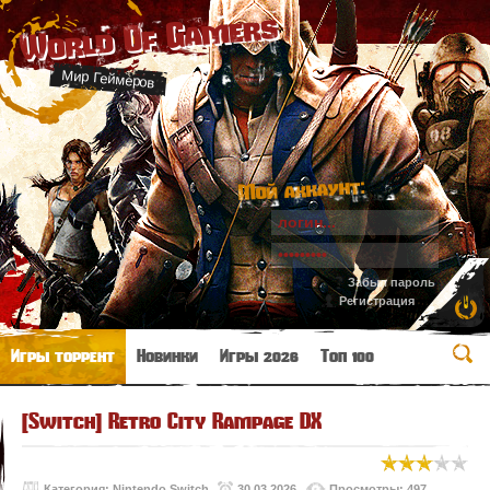
World Of Gamers
Мир Геймеров
Мой аккаунт:
Забыл пароль
Регистрация
Игры торрент
Новинки
Игры 2026
Топ 100
[Switch] Retro City Rampage DX
Категория:
Nintendo Switch
30.03.2026
Просмотры: 497