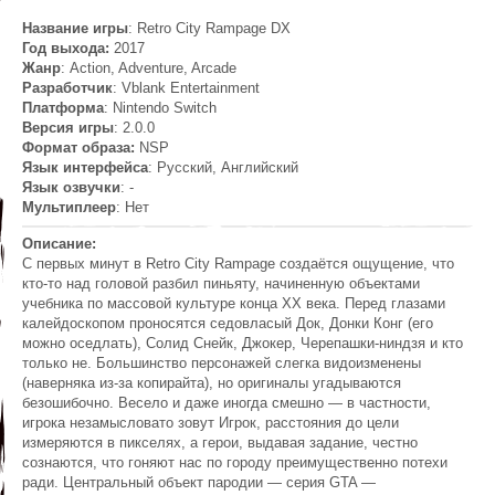
Название игры
: Retro City Rampage DX
Год выхода:
2017
Жанр
: Action, Adventure, Arcade
Разработчик
: Vblank Entertainment
Платформа
: Nintendo Switch
Версия игры
: 2.0.0
Формат образа:
NSP
Язык интерфейса
: Русский, Английский
Язык озвучки
: -
Мультиплеер
: Нет
Описание:
С первых минут в Retro City Rampage создаётся ощущение, что
кто-то над головой разбил пиньяту, начиненную объектами
учебника по массовой культуре конца XX века. Перед глазами
калейдоскопом проносятся седовласый Док, Донки Конг (его
можно оседлать), Солид Снейк, Джокер, Черепашки-ниндзя и кто
только не. Большинство персонажей слегка видоизменены
(наверняка из-за копирайта), но оригиналы угадываются
безошибочно. Весело и даже иногда смешно — в частности,
игрока незамысловато зовут Игрок, расстояния до цели
измеряются в пикселях, а герои, выдавая задание, честно
сознаются, что гоняют нас по городу преимущественно потехи
ради. Центральный объект пародии — серия GTA —