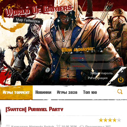
World Of Gamers
Мир Геймеров
Мой аккаунт:
Забыл пароль
Регистрация
Игры торрент
Новинки
Игры 2026
Топ 100
[Switch] Pummel Party
Категория:
Nintendo Switch
10.05.2026
Просмотры: 307