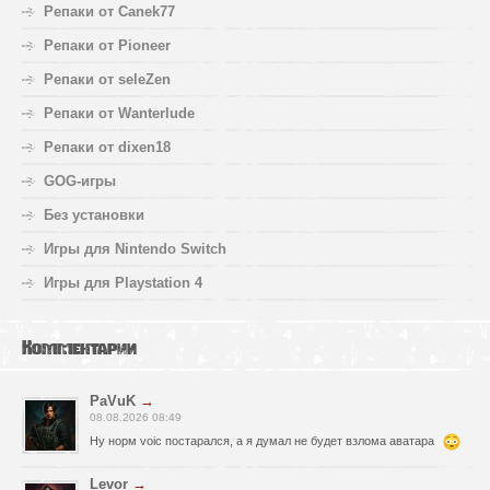
Репаки от Canek77
Репаки от Pioneer
Репаки от seleZen
Репаки от Wanterlude
Репаки от dixen18
GOG-игры
Без установки
Игры для Nintendo Switch
Игры для Playstation 4
Комментарии
PaVuK
→
08.08.2026 08:49
Ну норм voic постарался, а я думал не будет взлома аватара
Levor
→